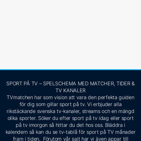
SPORT PÅ TV – SPELSCHEMA MED MATCHER, TIDER &
TV KANALER
TVmatchen har som vision att vara den perfekta guiden
för dig som gillar sport på tv. Vi erbjuder alla
rikstäckande svenska tv-kanaler, streams och en mängd
olika sporter. Söker du efter sport på tv idag eller sport
på tv imorgon så hittar du det hos oss. Bläddra i
kalendern så kan du se tv-tablå för sport på TV månader
fram i tiden. Förutom vår sajt har vi även appar till