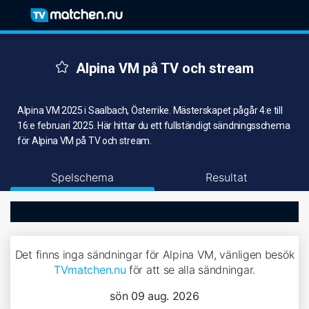
Alpina VM på TV och stream
Alpina VM 2025 i Saalbach, Österrike. Mästerskapet pågår 4:e till
16:e februari 2025. Här hittar du ett fullständigt sändningsschema
för Alpina VM på TV och stream.
Spelschema
Resultat
Det finns inga sändningar för Alpina VM, vänligen besök
TVmatchen.nu
för att se alla sändningar.
sön 09 aug. 2026