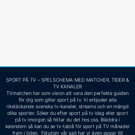
SPORT PÅ TV – SPELSCHEMA MED MATCHER, TIDER &
TV KANALER
TVmatchen har som vision att vara den perfekta guiden
för dig som gillar sport på tv. Vi erbjuder alla
rikstäckande svenska tv-kanaler, streams och en mängd
olika sporter. Söker du efter sport på tv idag eller sport
på tv imorgon så hittar du det hos oss. Bläddra i
kalendern så kan du se tv-tablå för sport på TV månader
fram i tiden. Förutom vår sajt har vi även appar till