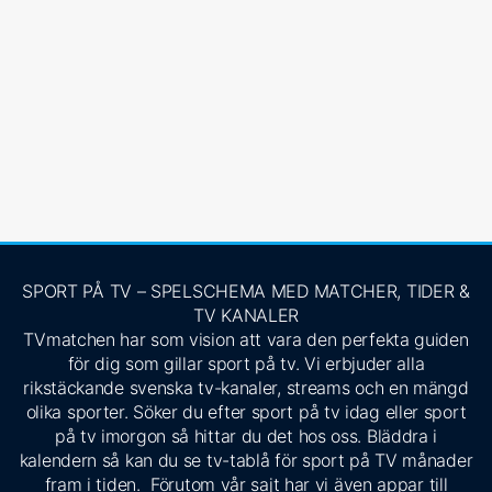
SPORT PÅ TV – SPELSCHEMA MED MATCHER, TIDER &
TV KANALER
TVmatchen har som vision att vara den perfekta guiden
för dig som gillar sport på tv. Vi erbjuder alla
rikstäckande svenska tv-kanaler, streams och en mängd
olika sporter. Söker du efter sport på tv idag eller sport
på tv imorgon så hittar du det hos oss. Bläddra i
kalendern så kan du se tv-tablå för sport på TV månader
fram i tiden. Förutom vår sajt har vi även appar till