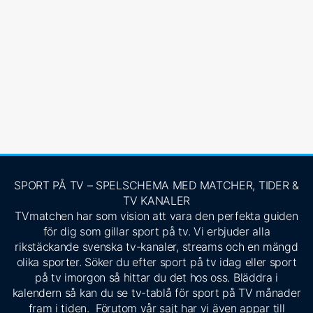
SPORT PÅ TV – SPELSCHEMA MED MATCHER, TIDER &
TV KANALER
TVmatchen har som vision att vara den perfekta guiden
för dig som gillar sport på tv. Vi erbjuder alla
rikstäckande svenska tv-kanaler, streams och en mängd
olika sporter. Söker du efter sport på tv idag eller sport
på tv imorgon så hittar du det hos oss. Bläddra i
kalendern så kan du se tv-tablå för sport på TV månader
fram i tiden. Förutom vår sajt har vi även appar till