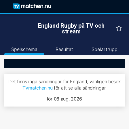
England Rugby på TV och
stream
Spelschema
Resultat
Spelartrupp
Det finns inga sändningar för England, vänligen besök
TVmatchen.nu
för att se alla sändningar.
lör 08 aug. 2026