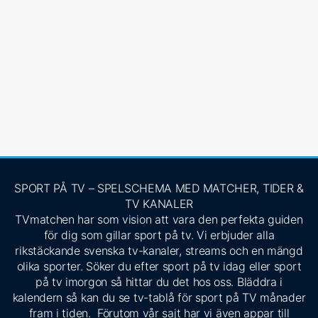
SPORT PÅ TV – SPELSCHEMA MED MATCHER, TIDER &
TV KANALER
TVmatchen har som vision att vara den perfekta guiden
för dig som gillar sport på tv. Vi erbjuder alla
rikstäckande svenska tv-kanaler, streams och en mängd
olika sporter. Söker du efter sport på tv idag eller sport
på tv imorgon så hittar du det hos oss. Bläddra i
kalendern så kan du se tv-tablå för sport på TV månader
fram i tiden. Förutom vår sajt har vi även appar till