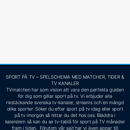
SPORT PÅ TV – SPELSCHEMA MED MATCHER, TIDER &
TV KANALER
TVmatchen har som vision att vara den perfekta guiden
för dig som gillar sport på tv. Vi erbjuder alla
rikstäckande svenska tv-kanaler, streams och en mängd
olika sporter. Söker du efter sport på tv idag eller sport
på tv imorgon så hittar du det hos oss. Bläddra i
kalendern så kan du se tv-tablå för sport på TV månader
fram i tiden. Förutom vår sajt har vi även appar till