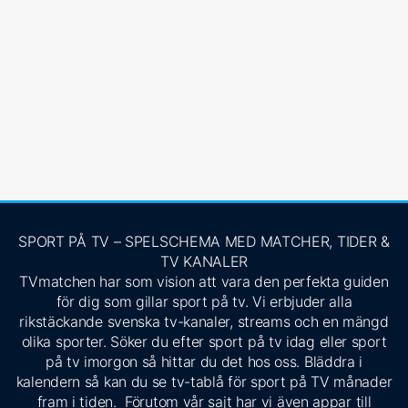
SPORT PÅ TV – SPELSCHEMA MED MATCHER, TIDER &
TV KANALER
TVmatchen har som vision att vara den perfekta guiden
för dig som gillar sport på tv. Vi erbjuder alla
rikstäckande svenska tv-kanaler, streams och en mängd
olika sporter. Söker du efter sport på tv idag eller sport
på tv imorgon så hittar du det hos oss. Bläddra i
kalendern så kan du se tv-tablå för sport på TV månader
fram i tiden. Förutom vår sajt har vi även appar till