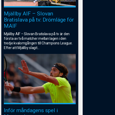
Mjällby AIF – Slovan
Bratislava på tv: Drömläge för
MAIF
Mjällby AIF – Slovan Bratislava på tv är den
första av två matcher mellan lagen i den
tredje kvalomgången till Champions League.
Efter att Mjällby slagit
...
Inför måndagens spel i