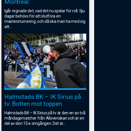
Montreal
Igår regnade det, vad det nu spelar för roll. Sju
dagar behövs för att slutföra en
mastersturnering, och då ska man ha med sig
att
...
Halmstads BK – IK Sirius på
tv: Botten mot toppen
Halmstads BK – IK Sirius på tv är den en av två
måndagsmatcher från Allsvenskan och är en
del av den 15:e omgången. Det är
...