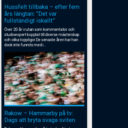
Hussfelt tillbaka – efter fem
års längtan: ”Det var
fullständigt iskallt”
Över 20 år i rutan som kommentator och
studioexpert kopplat till diverse mästerskap
och olika toppligor.De senaste åren har han
dock inte funnits med i
...
Rakow – Hammarby på tv:
Dags att bryta svaga sviten