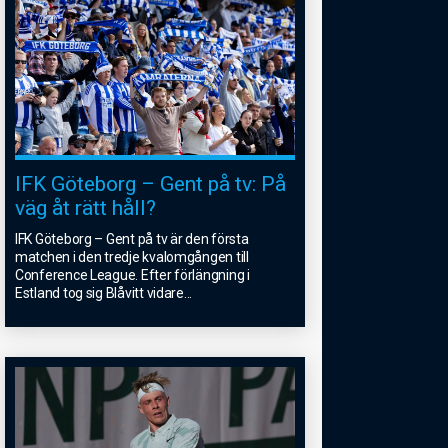
IFK Göteborg – Gent på tv: På
väg åt rätt håll?
IFK Göteborg – Gent på tv är den första
matchen i den tredje kvalomgången till
Conference League. Efter förlängning i
Estland tog sig Blåvitt vidare
...