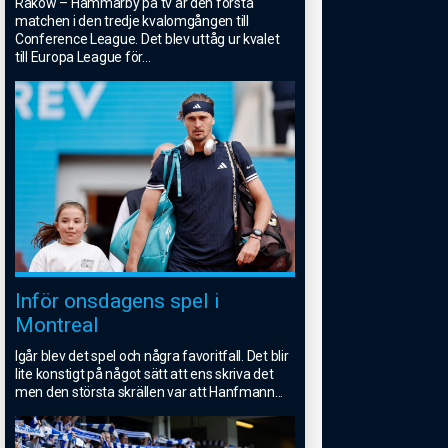
Rakow – Hammarby på tv är den första
matchen i den tredje kvalomgången till
Conference League. Det blev uttåg ur kvalet
till Europa League för
...
Inför onsdagens spel i
Montreal
Igår blev det spel och några favoritfall. Det blir
lite konstigt på något sätt att ens skriva det
men den största skrällen var att Hanfmann
...