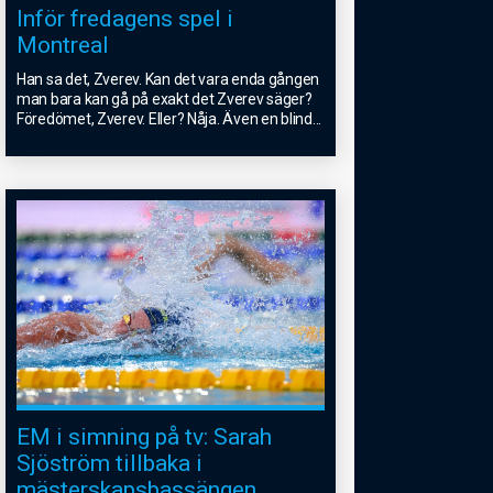
Inför fredagens spel i
Montreal
Han sa det, Zverev. Kan det vara enda gången
man bara kan gå på exakt det Zverev säger?
Föredömet, Zverev. Eller? Nåja. Även en blind
...
EM i simning på tv: Sarah
Sjöström tillbaka i
mästerskapsbassängen