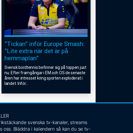
”Tickan” inför Europe Smash:
”Lite extra när det är på
hemmaplan”
Svensk bordtennis befinner sig på toppen just
nu. Efter framgångar i EM och OS de senaste
åren har intresset kring sporten exploderat i
landet. Inför
...
ALER
 rikstäckande svenska tv-kanaler, streams
s oss. Bläddra i kalendern så kan du se tv-