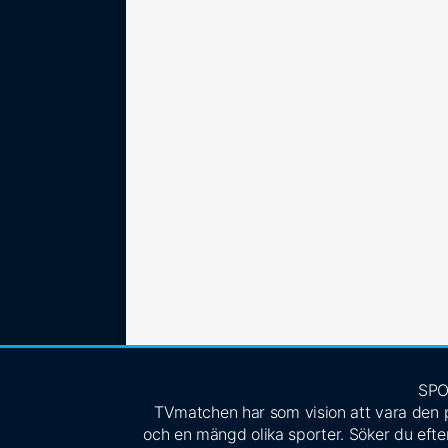
SPO
TVmatchen har som vision att vara den pe
och en mängd olika sporter. Söker du efter