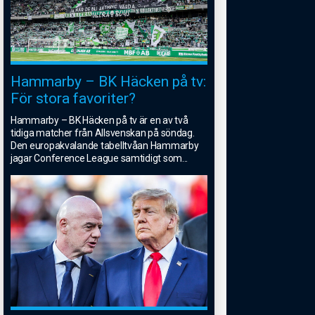
Hammarby – BK Häcken på tv:
För stora favoriter?
Hammarby – BK Häcken på tv är en av två
tidiga matcher från Allsvenskan på söndag.
Den europakvalande tabelltvåan Hammarby
jagar Conference League samtidigt som
...