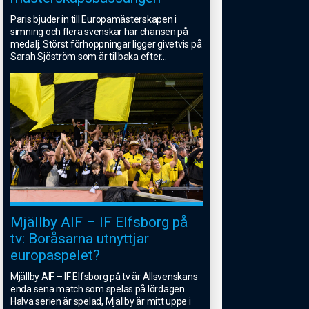
Paris bjuder in till Europamästerskapen i
simning och flera svenskar har chansen på
medalj. Störst förhoppningar ligger givetvis på
Sarah Sjöström som är tillbaka efter
...
Mjällby AIF – IF Elfsborg på
tv: Boråsarna utnyttjar
europaspelet?
Mjällby AIF – IF Elfsborg på tv är Allsvenskans
enda sena match som spelas på lördagen.
Halva serien är spelad, Mjällby är mitt uppe i