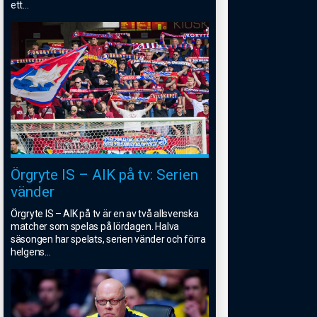
ett
...
Örgryte IS – AIK på tv: Serien
vänder
Örgryte IS – AIK på tv är en av två allsvenska
matcher som spelas på lördagen. Halva
säsongen har spelats, serien vänder och förra
helgens
...