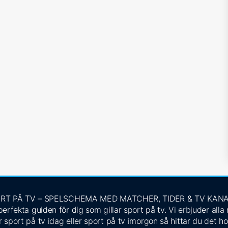
RT PÅ TV – SPELSCHEMA MED MATCHER, TIDER & TV KAN
rfekta guiden för dig som gillar sport på tv. Vi erbjuder alla
 sport på tv idag eller sport på tv imorgon så hittar du det ho