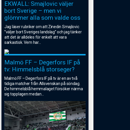
EKWALL: Smajlovic väljer
bort Sverige – men vi
glömmer alla som valde oss
Jag läser rubriker om att Zinedin Smajlovic
”väljer bort Sveriges landslag” och jag tänker
att det är alldeles för enkelt att vara
sarkastisk. Vem har
...
Malmö FF – Degerfors IF på
tv: Himmelsblå storseger?
Malmö FF – Degerfors IF på tv är en av två
tidiga matcher från Allsvenskan på söndag.
De himmelsblå hemmalaget försöker närma
sig topplagen medan
...