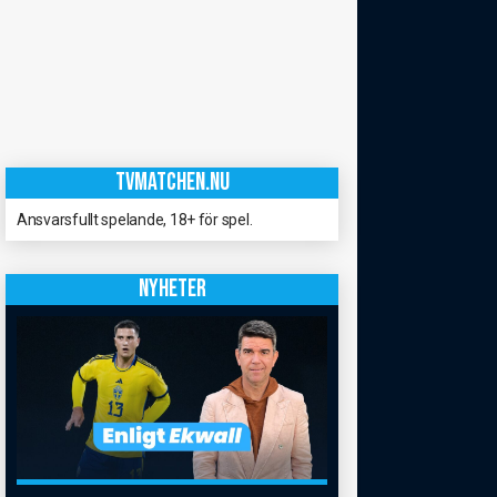
TVMATCHEN.NU
Ansvarsfullt spelande, 18+ för spel.
NYHETER