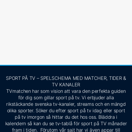
SPORT PÅ TV – SPELSCHEMA MED MATCHER, TIDER &
TV KANALER
TVmatchen har som vision att vara den perfekta guiden
för dig som gillar sport på tv. Vi erbjuder alla
rikstäckande svenska tv-kanaler, streams och en mängd
olika sporter. Söker du efter sport på tv idag eller sport
på tv imorgon så hittar du det hos oss. Bläddra i
kalendern så kan du se tv-tablå för sport på TV månader
fram i tiden. Förutom vår sajt har vi även appar till