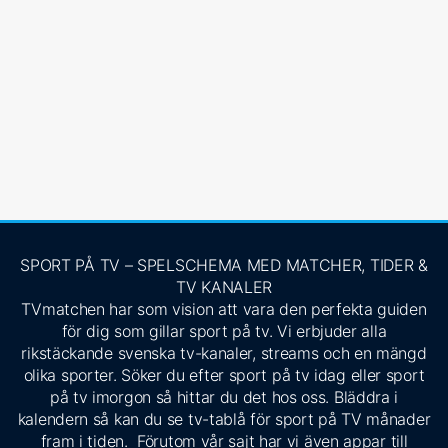
SPORT PÅ TV – SPELSCHEMA MED MATCHER, TIDER &
TV KANALER
TVmatchen har som vision att vara den perfekta guiden
för dig som gillar sport på tv. Vi erbjuder alla
rikstäckande svenska tv-kanaler, streams och en mängd
olika sporter. Söker du efter sport på tv idag eller sport
på tv imorgon så hittar du det hos oss. Bläddra i
kalendern så kan du se tv-tablå för sport på TV månader
fram i tiden. Förutom vår sajt har vi även appar till