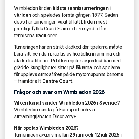
Wimbledon är den
äldsta tennisturneringen i
världen
och spelades första gången 1877. Sedan
dess har turneringen vuxit till att bli den mest
prestigefyllda Grand Slam och en symbol för
tennisens traditioner.
Turneringen har en strikt klädkod där spelarna måste
bära vitt, och den präglas av högtidlig inramning och
starka traditioner. Publiken njuter av jordgubbar med
grädde, kungligheter sitter på läktarna, och spelarna
får uppleva atmosfären på de mytomspunna banorna
– framför allt
Centre Court
.
Frågor och svar om Wimbledon 2026
Vilken kanal sänder Wimbledon 2026 i Sverige?
Wimbledon sänds på Eurosport och via
streamingtjänsten Discovery+.
När spelas Wimbledon 2026?
Turneringen avgörs mellan
29 juni och 12 juli 2026
i