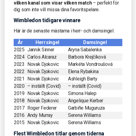
vilken kanal som visar vilken match
– perfekt för
dig som inte vill missa dina favoritspelare.
Wimbledon tidigare vinnare
Här är de senaste mästarna i herr- och damsingel:
År
Herrsingel
Damsingel
2025
Jannik Sinner
Aryna Sabalenka
2024
Carlos Alcaraz
Barbora Krejčíková
2023
Novak Djokovic
Markéta Vondroušová
2022
Novak Djokovic
Elena Rybakina
2021
Novak Djokovic
Ashleigh Barty
2020
– inställt (Covid)
– inställt (Covid)
2019
Novak Djokovic
Simona Halep
2018
Novak Djokovic
Angelique Kerber
2017
Roger Federer
Garbiñe Muguruza
2016
Andy Murray
Serena Williams
2015
Novak Djokovic
Serena Williams
Flest Wimbledon titlar genom tiderna