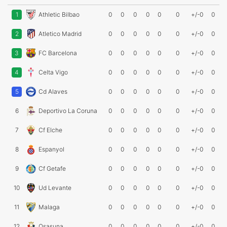
1
Athletic Bilbao
0
0
0
0
0
0
+/-0
0
2
Atletico Madrid
0
0
0
0
0
0
+/-0
0
3
FC Barcelona
0
0
0
0
0
0
+/-0
0
4
Celta Vigo
0
0
0
0
0
0
+/-0
0
5
Cd Alaves
0
0
0
0
0
0
+/-0
0
6
Deportivo La Coruna
0
0
0
0
0
0
+/-0
0
7
Cf Elche
0
0
0
0
0
0
+/-0
0
8
Espanyol
0
0
0
0
0
0
+/-0
0
9
Cf Getafe
0
0
0
0
0
0
+/-0
0
10
Ud Levante
0
0
0
0
0
0
+/-0
0
11
Malaga
0
0
0
0
0
0
+/-0
0
12
Osasuna
0
0
0
0
0
0
+/-0
0