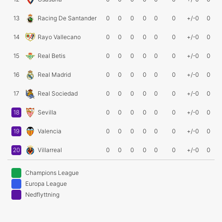
13
Racing De Santander
0
0
0
0
0
0
+/-0
0
14
Rayo Vallecano
0
0
0
0
0
0
+/-0
0
15
Real Betis
0
0
0
0
0
0
+/-0
0
16
Real Madrid
0
0
0
0
0
0
+/-0
0
17
Real Sociedad
0
0
0
0
0
0
+/-0
0
18
Sevilla
0
0
0
0
0
0
+/-0
0
19
Valencia
0
0
0
0
0
0
+/-0
0
20
Villarreal
0
0
0
0
0
0
+/-0
0
Champions League
Europa League
Nedflyttning