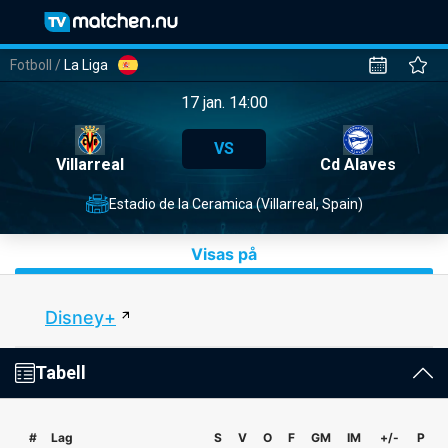
Fotboll
/
La Liga
17 jan. 14:00
VS
Villarreal
Cd Alaves
Estadio de la Ceramica (Villarreal, Spain)
Visas på
Disney+
Tabell
#
Lag
S
V
O
F
GM
IM
+/-
P