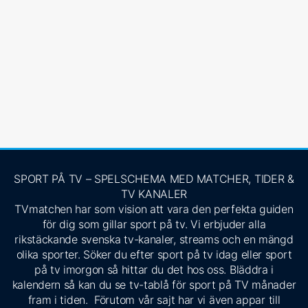
SPORT PÅ TV – SPELSCHEMA MED MATCHER, TIDER &
TV KANALER
TVmatchen har som vision att vara den perfekta guiden
för dig som gillar sport på tv. Vi erbjuder alla
rikstäckande svenska tv-kanaler, streams och en mängd
olika sporter. Söker du efter sport på tv idag eller sport
på tv imorgon så hittar du det hos oss. Bläddra i
kalendern så kan du se tv-tablå för sport på TV månader
fram i tiden. Förutom vår sajt har vi även appar till