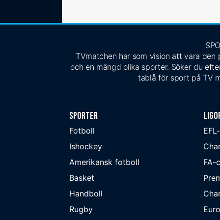
SPO
TVmatchen har som vision att vara den pe
och en mängd olika sporter. Söker du efter
tablå för sport på TV m
Sporter
Ligo
Fotboll
EFL
Ishockey
Cha
Amerikansk fotboll
FA-
Basket
Prem
Handboll
Cha
Rugby
Eur