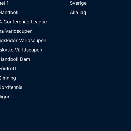
el 1
Sverige
Handboll
Alla lag
A Conference League
na Världscupen
dskidor Världscupen
skytte Världscupen
Handboll Dam
riidrott
Simning
ordtennis
ligor