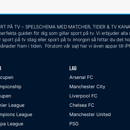
RT PÅ TV – SPELSCHEMA MED MATCHER, TIDER & TV KAN
rfekta guiden för dig som gillar sport på tv. Vi erbjuder alla
 sport på tv idag eller sport på tv imorgon så hittar du det ho
ånader fram i tiden. Förutom vår sajt har vi även appar till i
r
Lag
-cupen
Arsenal FC
mpionship
Manchester City
cupen
Liverpool FC
ier League
Chelsea FC
mpions League
Manchester United
opa League
PSG