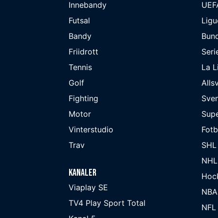
Innebandy
UEF
Futsal
Ligu
Bandy
Bund
Friidrott
Seri
Tennis
La L
Golf
Alls
Fighting
Sve
Motor
Supe
Vinterstudio
Fot
Trav
SHL
NHL
Kanaler
Hoc
Viaplay SE
NBA
TV4 Play Sport Total
NFL