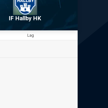
IF Hallby HK
Lag