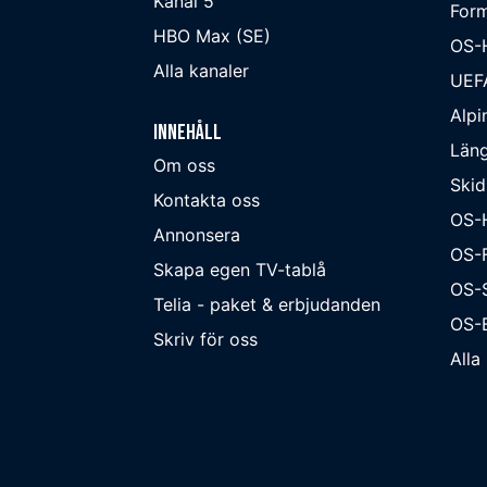
Kanal 5
Form
HBO Max (SE)
OS-
Alla kanaler
UEF
Alpi
Innehåll
Läng
Om oss
Skid
Kontakta oss
OS-
Annonsera
OS-F
Skapa egen TV-tablå
OS-
Telia - paket & erbjudanden
OS-B
Skriv för oss
Alla 