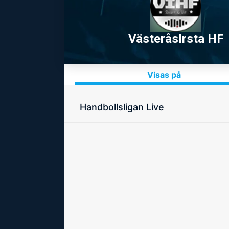
VästeråsIrsta HF
Visas på
Handbollsligan Live