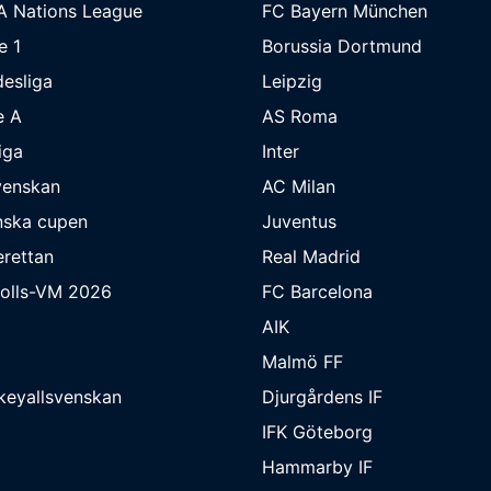
A Nations League
FC Bayern München
e 1
Borussia Dortmund
esliga
Leipzig
e A
AS Roma
iga
Inter
venskan
AC Milan
nska cupen
Juventus
rettan
Real Madrid
bolls-VM 2026
FC Barcelona
AIK
Malmö FF
keyallsvenskan
Djurgårdens IF
IFK Göteborg
Hammarby IF