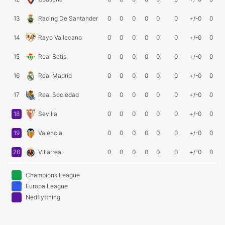
13
Racing De Santander
0
0
0
0
0
0
+/-0
0
14
Rayo Vallecano
0
0
0
0
0
0
+/-0
0
15
Real Betis
0
0
0
0
0
0
+/-0
0
16
Real Madrid
0
0
0
0
0
0
+/-0
0
17
Real Sociedad
0
0
0
0
0
0
+/-0
0
18
Sevilla
0
0
0
0
0
0
+/-0
0
19
Valencia
0
0
0
0
0
0
+/-0
0
20
Villarreal
0
0
0
0
0
0
+/-0
0
Champions League
Europa League
Nedflyttning