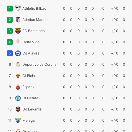
1
Athletic Bilbao
0
0
0
0
0
0
+/-0
0
2
Atletico Madrid
0
0
0
0
0
0
+/-0
0
3
FC Barcelona
0
0
0
0
0
0
+/-0
0
4
Celta Vigo
0
0
0
0
0
0
+/-0
0
5
Cd Alaves
0
0
0
0
0
0
+/-0
0
6
Deportivo La Coruna
0
0
0
0
0
0
+/-0
0
7
Cf Elche
0
0
0
0
0
0
+/-0
0
8
Espanyol
0
0
0
0
0
0
+/-0
0
9
Cf Getafe
0
0
0
0
0
0
+/-0
0
10
Ud Levante
0
0
0
0
0
0
+/-0
0
11
Malaga
0
0
0
0
0
0
+/-0
0
12
Osasuna
0
0
0
0
0
0
+/-0
0