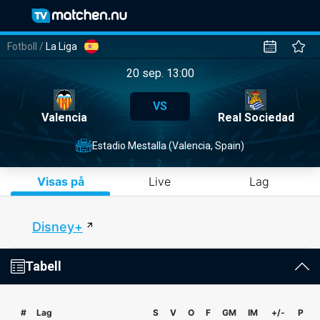
Fotboll
/
La Liga
20 sep. 13:00
VS
Valencia
Real Sociedad
Estadio Mestalla (Valencia, Spain)
Visas på
Live
Lag
Disney+
Tabell
#
Lag
S
V
O
F
GM
IM
+/-
P