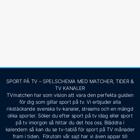
SPORT PÅ TV – SPELSCHEMA MED MATCHER, TIDER &
TV KANALER
TVmatchen har som vision att vara den perfekta guiden
för dig som gillar sport på tv. Vi erbjuder alla
rikstäckande svenska tv-kanaler, streams och en mängd
olika sporter. Söker du efter sport på tv idag eller sport
på tv imorgon så hittar du det hos oss. Bläddra i
kalendern så kan du se tv-tablå för sport på TV månader
fram i tiden. Förutom vår sajt har vi även appar till