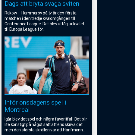
Dags att bryta svaga sviten
Rakow – Hammarby på tv är den första
matchen i den tredje kvalomgången till
Conference League. Det blev uttåg ur kvalet
till Europa League för
...
Inför onsdagens spel i
Montreal
Igår blev det spel och några favoritfall. Det blir
lite konstigt på något sätt att ens skriva det
men den största skrällen var att Hanfmann
...