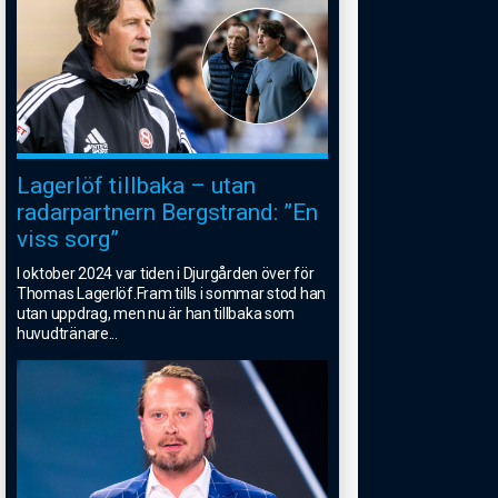
Lagerlöf tillbaka – utan
radarpartnern Bergstrand: ”En
viss sorg”
I oktober 2024 var tiden i Djurgården över för
Thomas Lagerlöf.Fram tills i sommar stod han
utan uppdrag, men nu är han tillbaka som
huvudtränare
...