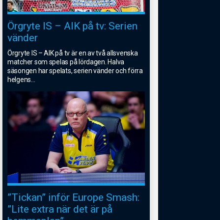
Örgryte IS – AIK på tv: Serien
vänder
Örgryte IS – AIK på tv är en av två allsvenska
matcher som spelas på lördagen. Halva
säsongen har spelats, serien vänder och förra
helgens
...
”Tickan” inför Europe Smash:
”Lite extra när det är på