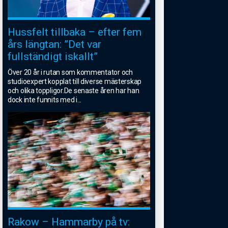
Hussfelt tillbaka – efter fem
års längtan: ”Det var
fullständigt iskallt”
Över 20 år i rutan som kommentator och
studioexpert kopplat till diverse mästerskap
och olika toppligor.De senaste åren har han
dock inte funnits med i
...
Rakow – Hammarby på tv: