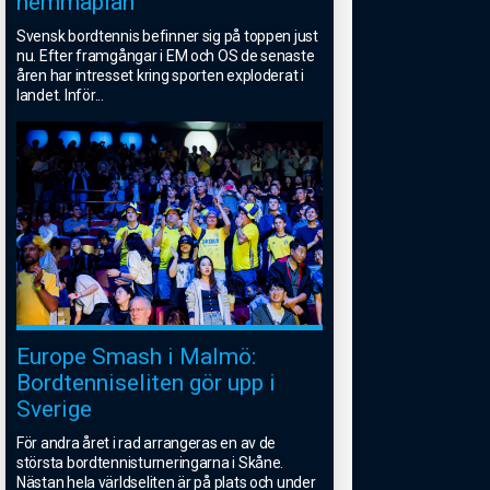
hemmaplan”
Svensk bordtennis befinner sig på toppen just
nu. Efter framgångar i EM och OS de senaste
åren har intresset kring sporten exploderat i
landet. Inför
...
Europe Smash i Malmö:
Bordtenniseliten gör upp i
Sverige
För andra året i rad arrangeras en av de
största bordtennisturneringarna i Skåne.
Nästan hela världseliten är på plats och under