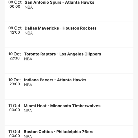
Oct
09
San Antonio Spurs
-
Atlanta Hawks
00:00
NBA
Oct
09
Dallas Mavericks
-
Houston Rockets
12:00
NBA
Oct
10
Toronto Raptors
-
Los Angeles Clippers
22:30
NBA
Oct
10
Indiana Pacers
-
Atlanta Hawks
23:00
NBA
Oct
11
Miami Heat
-
Minnesota Timberwolves
00:00
NBA
Oct
11
Boston Celtics
-
Philadelphia 76ers
00:00
NBA