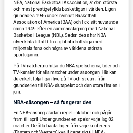
NBA, National Basketball Association, är den största
och mest prestigefyllda basketligan i världen. Ligan
grundades 1946 under namnet Basketball
Association of America (BAA) och fick sitt nuvarande
namn 1949 efter en sammanslagning med National
Basketball League (NBL). Sedan dess har NBA
utvecklats till att bli en global idrottsliga med
miljontals fans och några av världens största
sportstjärnor.
På TVmatchen.nu hittar du NBA spelschema, tider och
TV-kanaler för alla matcher under säsongen. Här kan
du enkelt följa ligan live på TV och stream, från
grundserien till NBA-slutspelet och den stora finalen i
juni.
NBA-säsongen – så fungerar den
En NBA-säsong startar i regel i oktober och pågår
fram till april. Under grundserien spelar varje lag 82
matcher. De åtta bästa lagen från varje konferens
(Eastern och Western) kvalificerar sig till NBA-