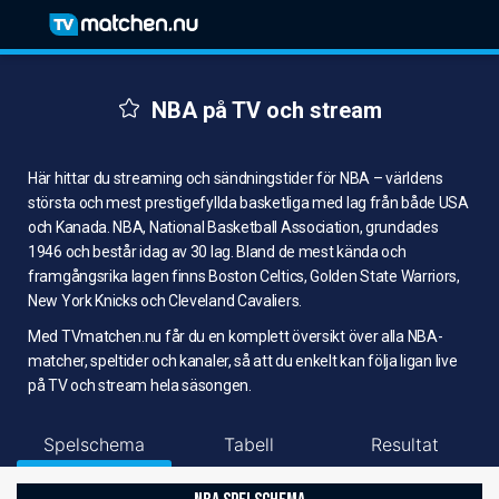
NBA på TV och stream
Här hittar du streaming och sändningstider för NBA – världens
största och mest prestigefyllda basketliga med lag från både USA
och Kanada. NBA, National Basketball Association, grundades
1946 och består idag av 30 lag. Bland de mest kända och
framgångsrika lagen finns Boston Celtics, Golden State Warriors,
New York Knicks och Cleveland Cavaliers.
Med TVmatchen.nu får du en komplett översikt över alla NBA-
matcher, speltider och kanaler, så att du enkelt kan följa ligan live
på TV och stream hela säsongen.
Spelschema
Tabell
Resultat