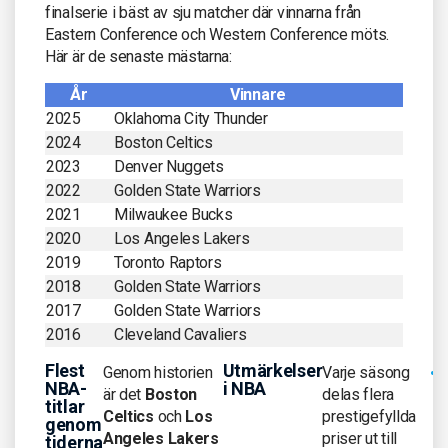
finalserie i bäst av sju matcher där vinnarna från
Eastern Conference och Western Conference möts.
Här är de senaste mästarna:
År
Vinnare
2025
Oklahoma City Thunder
2024
Boston Celtics
2023
Denver Nuggets
2022
Golden State Warriors
2021
Milwaukee Bucks
2020
Los Angeles Lakers
2019
Toronto Raptors
2018
Golden State Warriors
2017
Golden State Warriors
2016
Cleveland Cavaliers
Flest
Utmärkelser
Genom historien
Varje säsong
NBA-
i NBA
är det
Boston
delas flera
titlar
Celtics
och
Los
prestigefyllda
genom
Angeles Lakers
priser ut till
tiderna