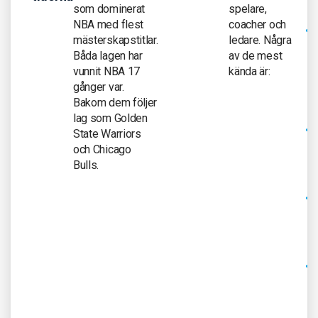
som dominerat
spelare,
NBA med flest
coacher och
mästerskapstitlar.
ledare. Några
Båda lagen har
av de mest
vunnit NBA 17
kända är:
gånger var.
Bakom dem följer
lag som Golden
State Warriors
och Chicago
Bulls.