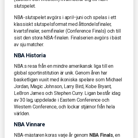
slutspelet.
NBA-slutspelet avgörs i april–juni och spelas i ett
klassiskt slutspelsformat med åttondelsfinaler,
kvartsfinaler, semifinaler (Conference Finals) och till
sist den stora NBA-finalen. Finalserien avgörs i bäst
av sju matcher.
NBA Historia
NBA:s resa från en mindre amerikansk liga till en
global sportinstitution är unik. Genom åren har
basketligan vuxit med ikoniska spelare som Michael
Jordan, Magic Johnson, Larry Bird, Kobe Bryant,
LeBron James och Stephen Curry. Ligan består idag
av 30 lag, uppdelade i Eastern Conference och
Western Conference, och lockar stjärnor från hela
världen.
NBA Vinnare
NBA-mästaren koras varje år genom
NBA Finals
, en