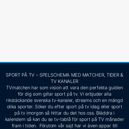
SPORT PÅ TV – SPELSCHEMA MED MATCHER, TIDER &
TV KANALER
TVmatchen har som vision att vara den perfekta guiden
för dig som gillar sport på tv. Vi erbjuder alla
rikstäckande svenska tv-kanaler, streams och en mängd
olika sporter. Söker du efter sport på tv idag eller sport
på tv imorgon så hittar du det hos oss. Bläddra i
kalendern så kan du se tv-tablå för sport på TV månader
fram i tiden. Förutom vår sajt har vi även appar till