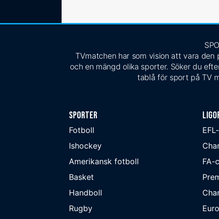
SPO
TVmatchen har som vision att vara den pe
och en mängd olika sporter. Söker du efter
tablå för sport på TV m
Sporter
Ligo
Fotboll
EFL
Ishockey
Cha
Amerikansk fotboll
FA-
Basket
Prem
Handboll
Cha
Rugby
Eur