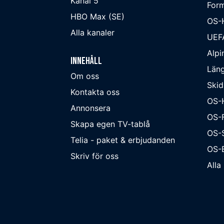
Kanal 5
Form
HBO Max (SE)
OS-
Alla kanaler
UEF
Alpi
Innehåll
Läng
Om oss
Skid
Kontakta oss
OS-
Annonsera
OS-F
Skapa egen TV-tablå
OS-
Telia - paket & erbjudanden
OS-B
Skriv för oss
Alla 