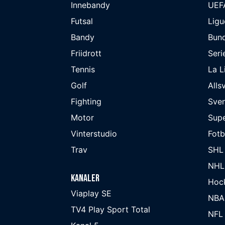
Innebandy
UEF
Futsal
Ligu
Bandy
Bund
Friidrott
Seri
Tennis
La L
Golf
Alls
Fighting
Sve
Motor
Supe
Vinterstudio
Fot
Trav
SHL
NHL
Kanaler
Hoc
Viaplay SE
NBA
TV4 Play Sport Total
NFL