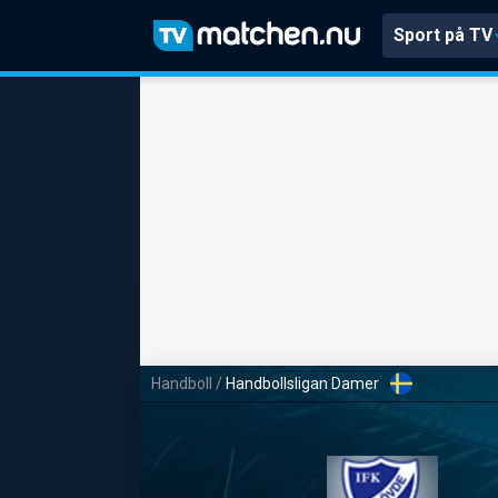
Sport på TV
Handboll
/
Handbollsligan Damer