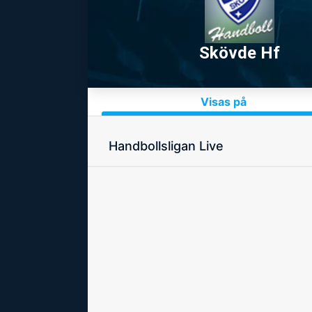
Skövde Hf
Visas på
Handbollsligan Live