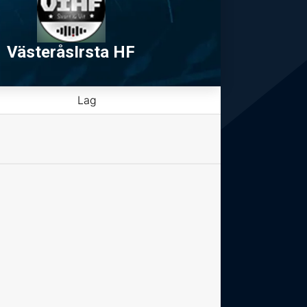
VästeråsIrsta HF
Lag