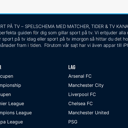
RT PÅ TV – SPELSCHEMA MED MATCHER, TIDER & TV KAN
rfekta guiden för dig som gillar sport på tv. Vi erbjuder alla
 sport på tv idag eller sport på tv imorgon så hittar du det ho
ånader fram i tiden. Förutom vår sajt har vi även appar till i
r
Lag
-cupen
Arsenal FC
mpionship
Manchester City
cupen
Liverpool FC
ier League
Chelsea FC
mpions League
Manchester United
opa League
PSG