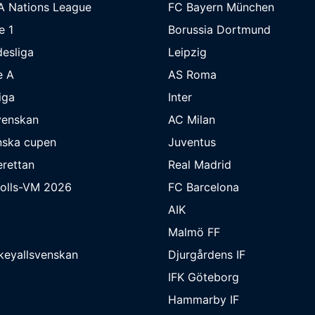
A Nations League
FC Bayern München
e 1
Borussia Dortmund
esliga
Leipzig
e A
AS Roma
iga
Inter
venskan
AC Milan
nska cupen
Juventus
rettan
Real Madrid
bolls-VM 2026
FC Barcelona
AIK
Malmö FF
keyallsvenskan
Djurgårdens IF
IFK Göteborg
Hammarby IF