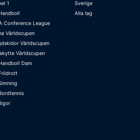
el 1
Sverige
Handboll
Alla lag
A Conference League
na Världscupen
dskidor Världscupen
skytte Världscupen
Handboll Dam
riidrott
Simning
ordtennis
ligor