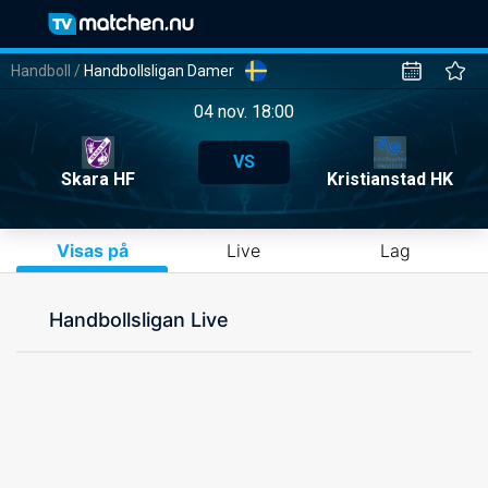
Handboll
/
Handbollsligan Damer
04 nov. 18:00
VS
Skara HF
Kristianstad HK
Visas på
Live
Lag
Handbollsligan Live