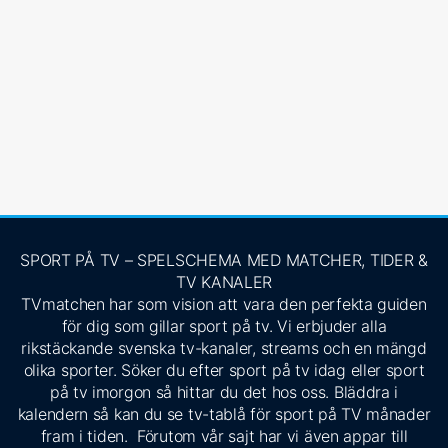
SPORT PÅ TV – SPELSCHEMA MED MATCHER, TIDER &
TV KANALER
TVmatchen har som vision att vara den perfekta guiden
för dig som gillar sport på tv. Vi erbjuder alla
rikstäckande svenska tv-kanaler, streams och en mängd
olika sporter. Söker du efter sport på tv idag eller sport
på tv imorgon så hittar du det hos oss. Bläddra i
kalendern så kan du se tv-tablå för sport på TV månader
fram i tiden. Förutom vår sajt har vi även appar till