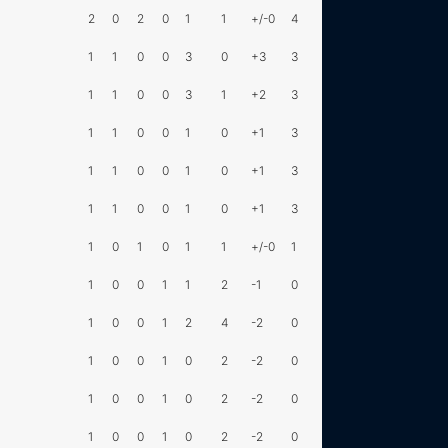
2
0
2
0
1
1
+/-0
4
1
1
0
0
3
0
+3
3
1
1
0
0
3
1
+2
3
1
1
0
0
1
0
+1
3
1
1
0
0
1
0
+1
3
1
1
0
0
1
0
+1
3
1
0
1
0
1
1
+/-0
1
1
0
0
1
1
2
-1
0
1
0
0
1
2
4
-2
0
1
0
0
1
0
2
-2
0
1
0
0
1
0
2
-2
0
1
0
0
1
0
2
-2
0