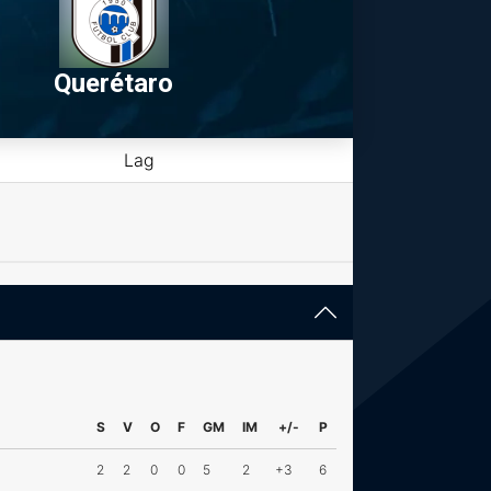
Querétaro
Lag
S
V
O
F
GM
IM
+/-
P
2
2
0
0
5
2
+3
6