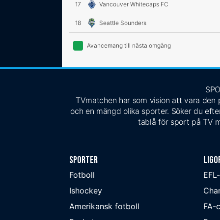
17
Vancouver Whitecaps FC
18
Seattle Sounders
Avancemang till nästa omgång
SPO
TVmatchen har som vision att vara den pe
och en mängd olika sporter. Söker du efter
tablå för sport på TV m
Sporter
Ligo
Fotboll
EFL
Ishockey
Cha
Amerikansk fotboll
FA-