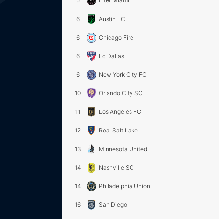
5
Inter Miami
6
Austin FC
6
Chicago Fire
6
Fc Dallas
6
New York City FC
10
Orlando City SC
11
Los Angeles FC
12
Real Salt Lake
13
Minnesota United
14
Nashville SC
14
Philadelphia Union
16
San Diego