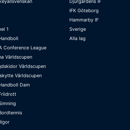
keyallsvenskan
Djurgårdens IF
IFK Göteborg
Hammarby IF
el 1
Sverige
Handboll
Alla lag
A Conference League
na Världscupen
dskidor Världscupen
skytte Världscupen
Handboll Dam
riidrott
Simning
ordtennis
ligor