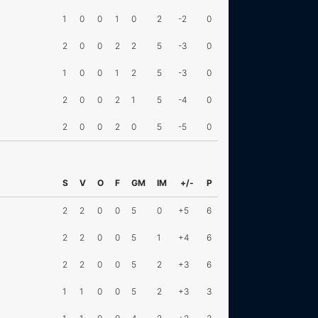
1
0
0
1
0
2
-2
0
2
0
0
2
2
5
-3
0
1
0
0
1
2
5
-3
0
2
0
0
2
1
5
-4
0
2
0
0
2
0
5
-5
0
S
V
O
F
GM
IM
+/-
P
2
2
0
0
5
0
+5
6
2
2
0
0
5
1
+4
6
2
2
0
0
5
2
+3
6
1
1
0
0
5
2
+3
3