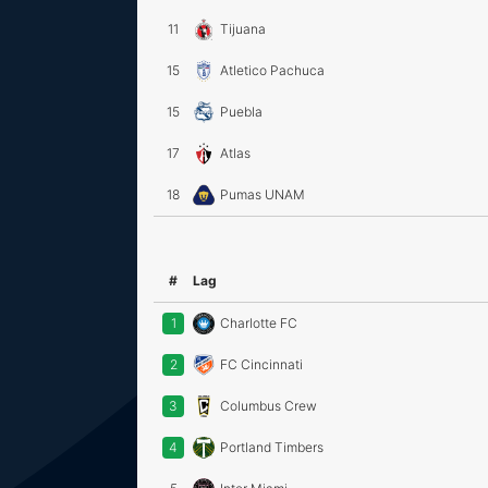
11
Tijuana
15
Atletico Pachuca
15
Puebla
17
Atlas
18
Pumas UNAM
#
Lag
1
Charlotte FC
2
FC Cincinnati
3
Columbus Crew
4
Portland Timbers