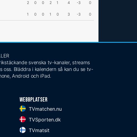
2
0
0
2
1
4
-3
0
1
0
0
1
0
3
-3
0
ALER
 rikstäckande svenska tv-kanaler, streams
s oss. Bläddra i kalendern så kan du se tv-
Phone, Android och iPad.
Webbplatser
TVmatchen.nu
TVSporten.dk
TVmatsit