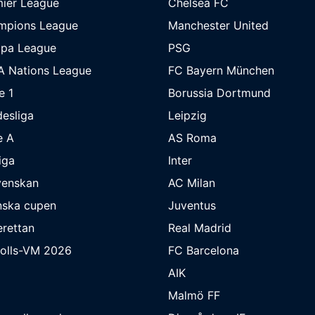
ier League
Chelsea FC
mpions League
Manchester United
opa League
PSG
A Nations League
FC Bayern München
e 1
Borussia Dortmund
esliga
Leipzig
e A
AS Roma
iga
Inter
venskan
AC Milan
nska cupen
Juventus
rettan
Real Madrid
bolls-VM 2026
FC Barcelona
AIK
Malmö FF