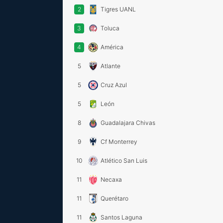
2
Tigres UANL
3
Toluca
4
América
5
Atlante
5
Cruz Azul
5
León
8
Guadalajara Chivas
9
Cf Monterrey
10
Atlético San Luis
11
Necaxa
11
Querétaro
11
Santos Laguna