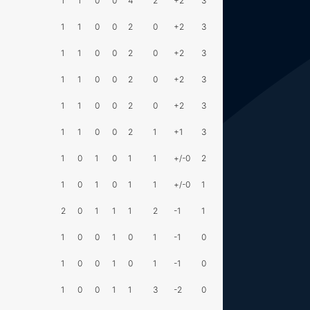
1
1
0
0
4
2
+2
3
1
1
0
0
2
0
+2
3
1
1
0
0
2
0
+2
3
1
1
0
0
2
0
+2
3
1
1
0
0
2
0
+2
3
1
1
0
0
2
1
+1
3
1
0
1
0
1
1
+/-0
2
1
0
1
0
1
1
+/-0
1
2
0
1
1
1
2
-1
1
1
0
0
1
0
1
-1
0
1
0
0
1
0
1
-1
0
1
0
0
1
1
3
-2
0