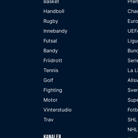
Basket
Prem
Handboll
Cha
Rugby
Eur
Innebandy
UEF
Futsal
Ligu
Bandy
Bund
Friidrott
Seri
Tennis
La L
Golf
Alls
Fighting
Sve
Motor
Supe
Vinterstudio
Fot
Trav
SHL
NHL
Kanaler