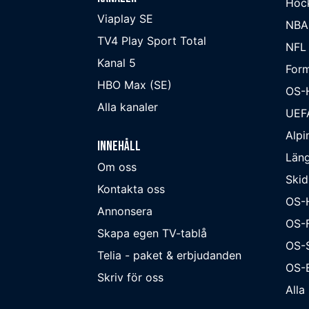
Hoc
Viaplay SE
NBA
TV4 Play Sport Total
NFL
Kanal 5
Form
HBO Max (SE)
OS-
Alla kanaler
UEF
Alpi
Innehåll
Läng
Om oss
Skid
Kontakta oss
OS-
Annonsera
OS-F
Skapa egen TV-tablå
OS-
Telia - paket & erbjudanden
OS-B
Skriv för oss
Alla 