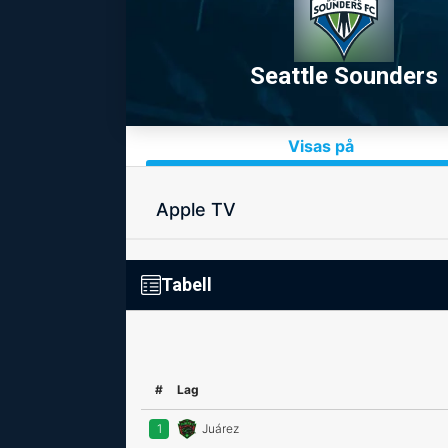
Seattle Sounders
Visas på
Apple TV
Tabell
#
Lag
1
Juárez