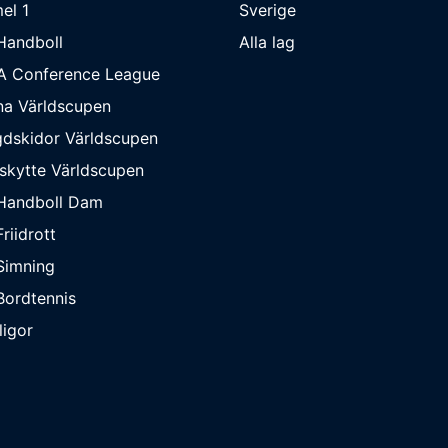
el 1
Sverige
Handboll
Alla lag
A Conference League
na Världscupen
dskidor Världscupen
skytte Världscupen
Handboll Dam
riidrott
Simning
ordtennis
ligor