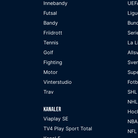
Innebandy
UEF
Futsal
Ligu
Bandy
Bund
Friidrott
Seri
Tennis
La L
Golf
Alls
Fighting
Sve
Motor
Supe
Vinterstudio
Fot
Trav
SHL
NHL
Kanaler
Hoc
Viaplay SE
NBA
TV4 Play Sport Total
NFL