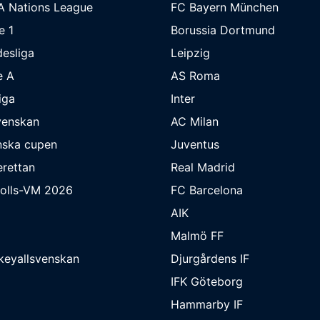
A Nations League
FC Bayern München
e 1
Borussia Dortmund
esliga
Leipzig
e A
AS Roma
iga
Inter
venskan
AC Milan
nska cupen
Juventus
rettan
Real Madrid
bolls-VM 2026
FC Barcelona
AIK
Malmö FF
keyallsvenskan
Djurgårdens IF
IFK Göteborg
Hammarby IF