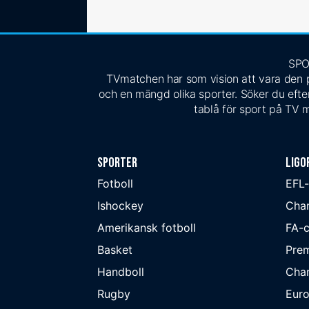
SPO
TVmatchen har som vision att vara den pe
och en mängd olika sporter. Söker du efter
tablå för sport på TV m
Sporter
Ligo
Fotboll
EFL
Ishockey
Cha
Amerikansk fotboll
FA-
Basket
Prem
Handboll
Cha
Rugby
Eur