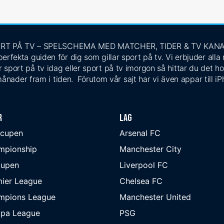
RT PÅ TV – SPELSCHEMA MED MATCHER, TIDER & TV KAN
rfekta guiden för dig som gillar sport på tv. Vi erbjuder alla
 sport på tv idag eller sport på tv imorgon så hittar du det ho
ånader fram i tiden. Förutom vår sajt har vi även appar till i
r
Lag
-cupen
Arsenal FC
mpionship
Manchester City
cupen
Liverpool FC
ier League
Chelsea FC
mpions League
Manchester United
opa League
PSG