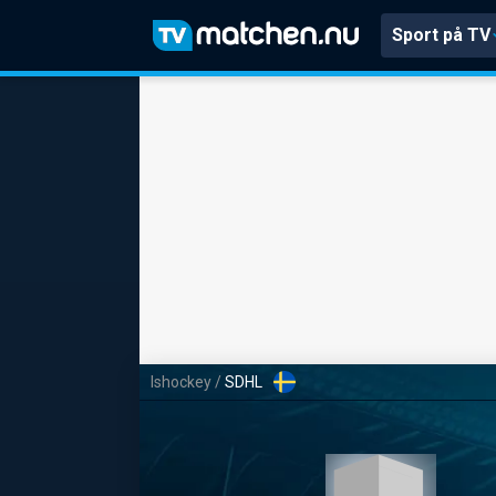
Sport på TV
Ishockey
/
SDHL