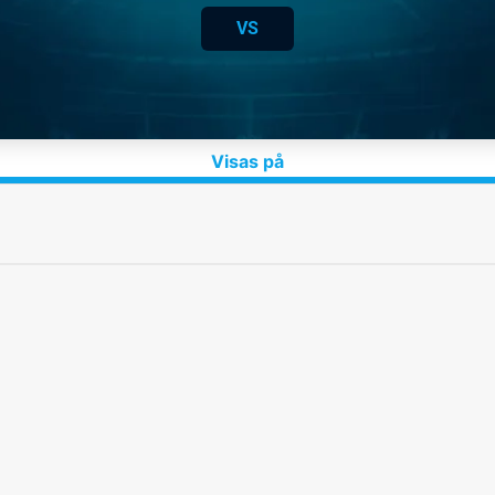
VS
Visas på