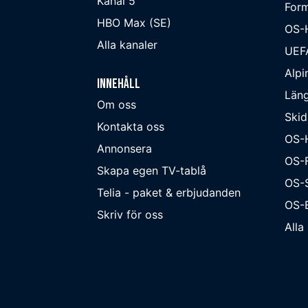
Kanal 5
Form
HBO Max (SE)
OS-
Alla kanaler
UEF
Alpi
Innehåll
Läng
Om oss
Skid
Kontakta oss
OS-
Annonsera
OS-F
Skapa egen TV-tablå
OS-
Telia - paket & erbjudanden
OS-B
Skriv för oss
Alla 