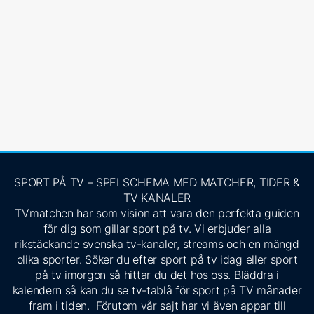
SPORT PÅ TV – SPELSCHEMA MED MATCHER, TIDER &
TV KANALER
TVmatchen har som vision att vara den perfekta guiden
för dig som gillar sport på tv. Vi erbjuder alla
rikstäckande svenska tv-kanaler, streams och en mängd
olika sporter. Söker du efter sport på tv idag eller sport
på tv imorgon så hittar du det hos oss. Bläddra i
kalendern så kan du se tv-tablå för sport på TV månader
fram i tiden. Förutom vår sajt har vi även appar till