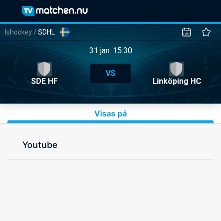
Ishockey
/
SDHL
31 jan. 15:30
VS
SDE HF
Linköping HC
Visas på
Youtube