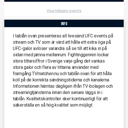
Visa tidigare events
info
I tablån ovan presenteras all livesänd UFC events på
stream och TV som är värd att hålla ett extra öga på.
UFC-galor avlöser varandra så se till att kika in på
sidan med jämna mellanrum. Fightinggenren lockar
stora tittarsiffror i Sverige varje gång det vankas
stora galor och flera av tittarna använder med
framgång TVmatchen.nu och tablån ovan för att hålla
koll på de korrekta sändningstiderna och kanalerna.
Informationen hämtas dagligen ifrån TV-bolagen och
streamingtjänsterna innan den senare läggs in i
tablån. Kvalitetskontroller sker kontinuerligt för att
säkerställa en så hög kvalitet som möjligt.