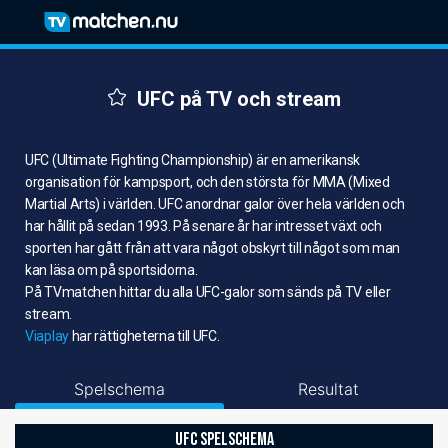
UFC på TV och stream
UFC (Ultimate Fighting Championship) är en amerikansk
organisation för kampsport, och den största för MMA (Mixed
Martial Arts) i världen. UFC anordnar galor över hela världen och
har hållit på sedan 1993. På senare år har intresset växt och
sporten har gått från att vara något obskyrt till något som man
kan läsa om på sportsidorna.
På TVmatchen hittar du alla UFC-galor som sänds på TV eller
stream.
Viaplay
har rättigheterna till UFC.
Spelschema
Resultat
UFC SPELSCHEMA