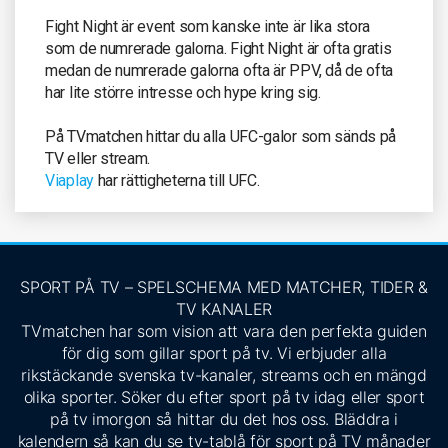
Fight Night är event som kanske inte är lika stora
som de numrerade galorna. Fight Night är ofta gratis
medan de numrerade galorna ofta är PPV, då de ofta
har lite större intresse och hype kring sig.
På TVmatchen hittar du alla UFC-galor som sänds på
TV eller stream.
Viaplay
har rättigheterna till UFC.
SPORT PÅ TV – SPELSCHEMA MED MATCHER, TIDER &
TV KANALER
TVmatchen har som vision att vara den perfekta guiden
för dig som gillar sport på tv. Vi erbjuder alla
rikstäckande svenska tv-kanaler, streams och en mängd
olika sporter. Söker du efter sport på tv idag eller sport
på tv imorgon så hittar du det hos oss. Bläddra i
kalendern så kan du se tv-tablå för sport på TV månader