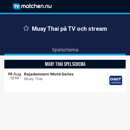
Muay Thai på TV och stream
Spelschema
MUAY THAI SPELSCHEMA
Aug
08
Rajadamnern World Series
12:10
Muay Thai