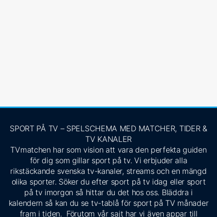
SPORT PÅ TV – SPELSCHEMA MED MATCHER, TIDER &
TV KANALER
TVmatchen har som vision att vara den perfekta guiden
för dig som gillar sport på tv. Vi erbjuder alla
rikstäckande svenska tv-kanaler, streams och en mängd
olika sporter. Söker du efter sport på tv idag eller sport
på tv imorgon så hittar du det hos oss. Bläddra i
kalendern så kan du se tv-tablå för sport på TV månader
fram i tiden. Förutom vår sajt har vi även appar till