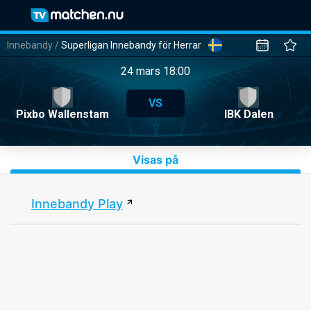
Innebandy
/
Superligan Innebandy för Herrar
24 mars 18:00
VS
Pixbo Wallenstam
IBK Dalen
Visas på
Innebandy Play