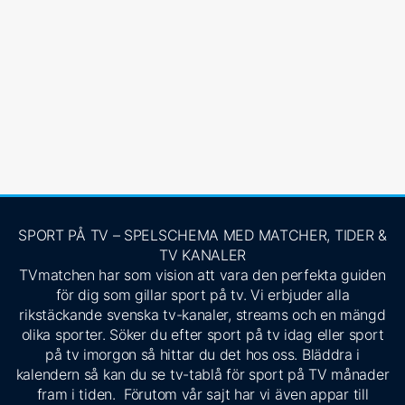
SPORT PÅ TV – SPELSCHEMA MED MATCHER, TIDER &
TV KANALER
TVmatchen har som vision att vara den perfekta guiden
för dig som gillar sport på tv. Vi erbjuder alla
rikstäckande svenska tv-kanaler, streams och en mängd
olika sporter. Söker du efter sport på tv idag eller sport
på tv imorgon så hittar du det hos oss. Bläddra i
kalendern så kan du se tv-tablå för sport på TV månader
fram i tiden. Förutom vår sajt har vi även appar till