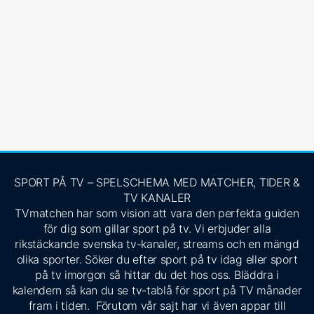
SPORT PÅ TV – SPELSCHEMA MED MATCHER, TIDER &
TV KANALER
TVmatchen har som vision att vara den perfekta guiden
för dig som gillar sport på tv. Vi erbjuder alla
rikstäckande svenska tv-kanaler, streams och en mängd
olika sporter. Söker du efter sport på tv idag eller sport
på tv imorgon så hittar du det hos oss. Bläddra i
kalendern så kan du se tv-tablå för sport på TV månader
fram i tiden. Förutom vår sajt har vi även appar till