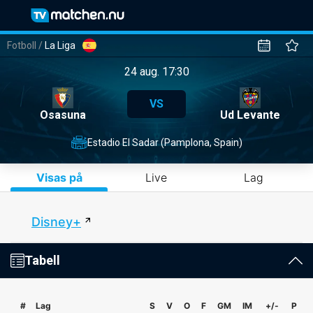
Fotboll
/
La Liga
24 aug. 17:30
VS
Osasuna
Ud Levante
Estadio El Sadar (Pamplona, Spain)
Visas på
Live
Lag
Disney+
Tabell
#
Lag
S
V
O
F
GM
IM
+/-
P