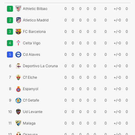
1
Athletic Bilbao
0
0
0
0
0
0
+/-0
0
2
Atletico Madrid
0
0
0
0
0
0
+/-0
0
3
FC Barcelona
0
0
0
0
0
0
+/-0
0
4
Celta Vigo
0
0
0
0
0
0
+/-0
0
5
Cd Alaves
0
0
0
0
0
0
+/-0
0
6
Deportivo La Coruna
0
0
0
0
0
0
+/-0
0
7
Cf Elche
0
0
0
0
0
0
+/-0
0
8
Espanyol
0
0
0
0
0
0
+/-0
0
9
Cf Getafe
0
0
0
0
0
0
+/-0
0
10
Ud Levante
0
0
0
0
0
0
+/-0
0
11
Malaga
0
0
0
0
0
0
+/-0
0
12
Osasuna
0
0
0
0
0
0
+/-0
0