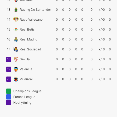
13
Racing De Santander
0
0
0
0
0
0
+/-0
0
14
Rayo Vallecano
0
0
0
0
0
0
+/-0
0
15
Real Betis
0
0
0
0
0
0
+/-0
0
16
Real Madrid
0
0
0
0
0
0
+/-0
0
17
Real Sociedad
0
0
0
0
0
0
+/-0
0
18
Sevilla
0
0
0
0
0
0
+/-0
0
19
Valencia
0
0
0
0
0
0
+/-0
0
20
Villarreal
0
0
0
0
0
0
+/-0
0
Champions League
Europa League
Nedflyttning