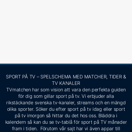
SPORT PÅ TV – SPELSCHEMA MED MATCHER, TIDER &
TV KANALER
TVmatchen har som vision att vara den perfekta guiden
för dig som gillar sport på tv. Vi erbjuder alla
rikstäckande svenska tv-kanaler, streams och en mängd
olika sporter. Söker du efter sport på tv idag eller sport
på tv imorgon så hittar du det hos oss. Bläddra i
kalendern så kan du se tv-tablå för sport på TV månader
fram i tiden. Förutom vår sajt har vi även appar till