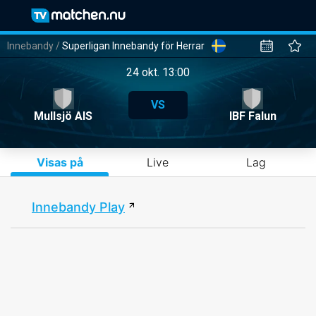
Innebandy
/
Superligan Innebandy för Herrar
24 okt. 13:00
VS
Mullsjö AIS
IBF Falun
Visas på
Live
Lag
Innebandy Play