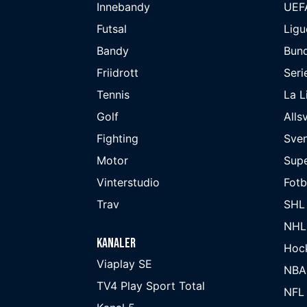
Innebandy
UEF
Futsal
Ligu
Bandy
Bund
Friidrott
Seri
Tennis
La L
Golf
Alls
Fighting
Sve
Motor
Supe
Vinterstudio
Fot
Trav
SHL
NHL
Kanaler
Hoc
Viaplay SE
NBA
TV4 Play Sport Total
NFL