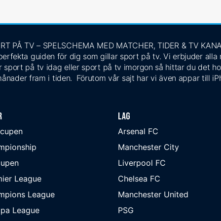
RT PÅ TV – SPELSCHEMA MED MATCHER, TIDER & TV KAN
rfekta guiden för dig som gillar sport på tv. Vi erbjuder alla
 sport på tv idag eller sport på tv imorgon så hittar du det ho
ånader fram i tiden. Förutom vår sajt har vi även appar till i
r
Lag
-cupen
Arsenal FC
mpionship
Manchester City
cupen
Liverpool FC
ier League
Chelsea FC
mpions League
Manchester United
opa League
PSG