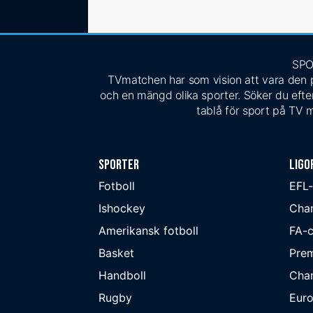
SPO
TVmatchen har som vision att vara den pe
och en mängd olika sporter. Söker du efter
tablå för sport på TV m
Sporter
Ligo
Fotboll
EFL
Ishockey
Cha
Amerikansk fotboll
FA-
Basket
Prem
Handboll
Cha
Rugby
Eur