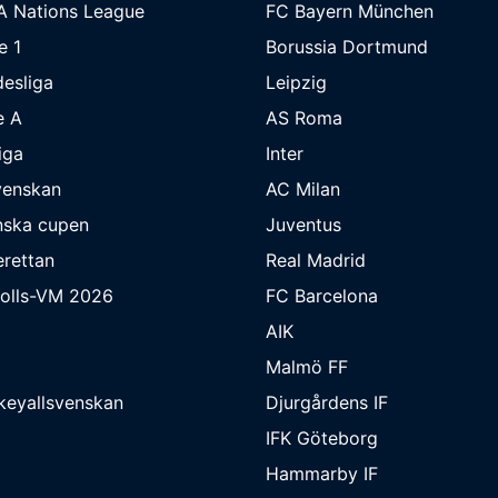
A Nations League
FC Bayern München
e 1
Borussia Dortmund
esliga
Leipzig
e A
AS Roma
iga
Inter
venskan
AC Milan
nska cupen
Juventus
rettan
Real Madrid
bolls-VM 2026
FC Barcelona
AIK
Malmö FF
keyallsvenskan
Djurgårdens IF
IFK Göteborg
Hammarby IF