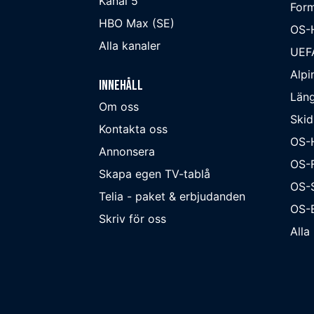
Kanal 5
Form
HBO Max (SE)
OS-
Alla kanaler
UEF
Alpi
Innehåll
Läng
Om oss
Skid
Kontakta oss
OS-
Annonsera
OS-F
Skapa egen TV-tablå
OS-
Telia - paket & erbjudanden
OS-B
Skriv för oss
Alla 