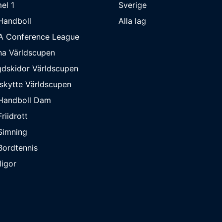
el 1
Sverige
Handboll
Alla lag
A Conference League
na Världscupen
dskidor Världscupen
skytte Världscupen
Handboll Dam
riidrott
Simning
ordtennis
ligor