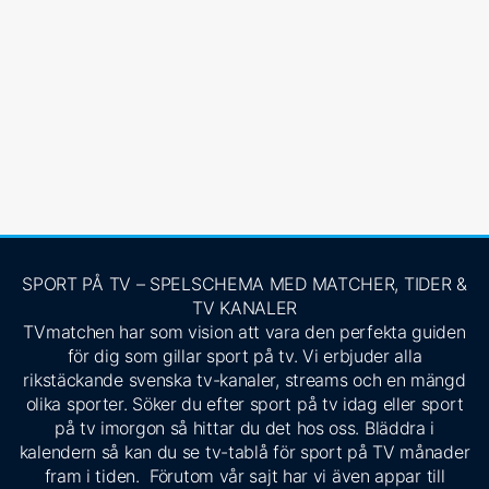
SPORT PÅ TV – SPELSCHEMA MED MATCHER, TIDER &
TV KANALER
TVmatchen har som vision att vara den perfekta guiden
för dig som gillar sport på tv. Vi erbjuder alla
rikstäckande svenska tv-kanaler, streams och en mängd
olika sporter. Söker du efter sport på tv idag eller sport
på tv imorgon så hittar du det hos oss. Bläddra i
kalendern så kan du se tv-tablå för sport på TV månader
fram i tiden. Förutom vår sajt har vi även appar till