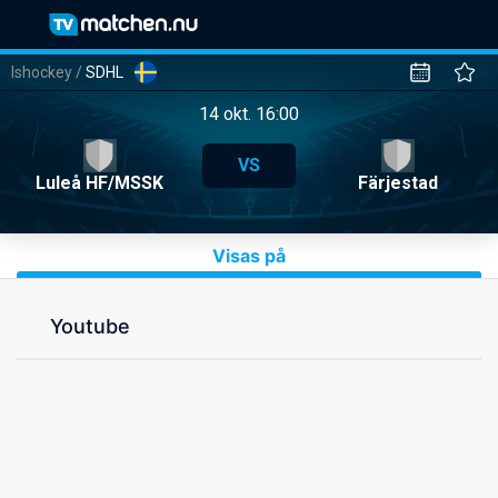
Ishockey
/
SDHL
14 okt. 16:00
VS
Luleå HF/MSSK
Färjestad
Visas på
Youtube