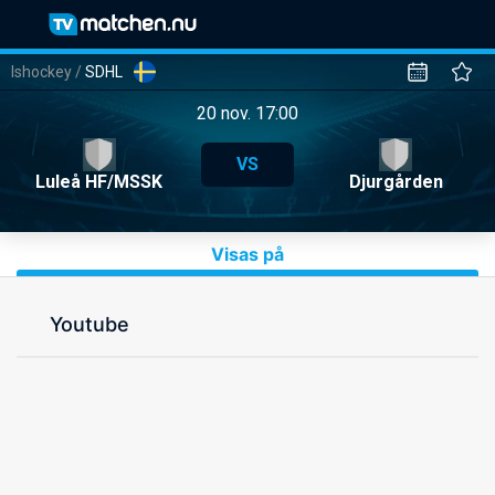
Ishockey
/
SDHL
20 nov. 17:00
VS
Luleå HF/MSSK
Djurgården
Visas på
Youtube