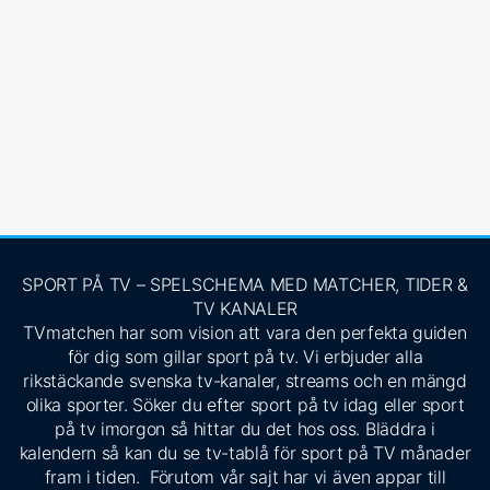
SPORT PÅ TV – SPELSCHEMA MED MATCHER, TIDER &
TV KANALER
TVmatchen har som vision att vara den perfekta guiden
för dig som gillar sport på tv. Vi erbjuder alla
rikstäckande svenska tv-kanaler, streams och en mängd
olika sporter. Söker du efter sport på tv idag eller sport
på tv imorgon så hittar du det hos oss. Bläddra i
kalendern så kan du se tv-tablå för sport på TV månader
fram i tiden. Förutom vår sajt har vi även appar till