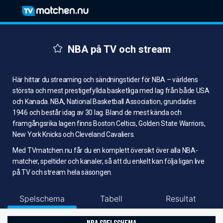
NBA på TV och stream
Här hittar du streaming och sändningstider för NBA – världens
största och mest prestigefyllda basketliga med lag från både USA
och Kanada. NBA, National Basketball Association, grundades
1946 och består idag av 30 lag. Bland de mest kända och
framgångsrika lagen finns Boston Celtics, Golden State Warriors,
New York Knicks och Cleveland Cavaliers.
Med TVmatchen.nu får du en komplett översikt över alla NBA-
matcher, speltider och kanaler, så att du enkelt kan följa ligan live
på TV och stream hela säsongen.
Spelschema
Tabell
Resultat