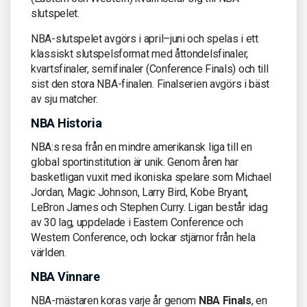
slutspelet.
NBA-slutspelet avgörs i april–juni och spelas i ett
klassiskt slutspelsformat med åttondelsfinaler,
kvartsfinaler, semifinaler (Conference Finals) och till
sist den stora NBA-finalen. Finalserien avgörs i bäst
av sju matcher.
NBA Historia
NBA:s resa från en mindre amerikansk liga till en
global sportinstitution är unik. Genom åren har
basketligan vuxit med ikoniska spelare som Michael
Jordan, Magic Johnson, Larry Bird, Kobe Bryant,
LeBron James och Stephen Curry. Ligan består idag
av 30 lag, uppdelade i Eastern Conference och
Western Conference, och lockar stjärnor från hela
världen.
NBA Vinnare
NBA-mästaren koras varje år genom
NBA Finals
, en