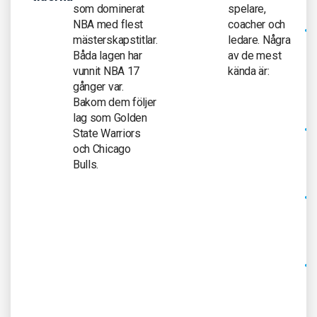
som dominerat
spelare,
NBA med flest
coacher och
mästerskapstitlar.
ledare. Några
Båda lagen har
av de mest
vunnit NBA 17
kända är:
gånger var.
Bakom dem följer
lag som Golden
State Warriors
och Chicago
Bulls.