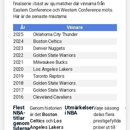
finalserie i bäst av sju matcher där vinnarna från
Eastern Conference och Western Conference möts.
Här är de senaste mästarna:
År
Vinnare
2025
Oklahoma City Thunder
2024
Boston Celtics
2023
Denver Nuggets
2022
Golden State Warriors
2021
Milwaukee Bucks
2020
Los Angeles Lakers
2019
Toronto Raptors
2018
Golden State Warriors
2017
Golden State Warriors
2016
Cleveland Cavaliers
Flest
Utmärkelser
Genom historien
Varje säsong
NBA-
i NBA
är det
Boston
delas flera
titlar
Celtics
och
Los
prestigefyllda
genom
Angeles Lakers
priser ut till
tiderna