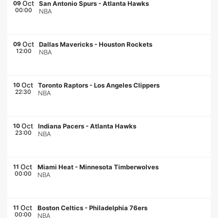
Oct
09
San Antonio Spurs
-
Atlanta Hawks
00:00
NBA
Oct
09
Dallas Mavericks
-
Houston Rockets
12:00
NBA
Oct
10
Toronto Raptors
-
Los Angeles Clippers
22:30
NBA
Oct
10
Indiana Pacers
-
Atlanta Hawks
23:00
NBA
Oct
11
Miami Heat
-
Minnesota Timberwolves
00:00
NBA
Oct
11
Boston Celtics
-
Philadelphia 76ers
00:00
NBA