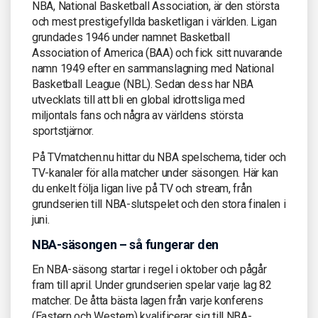
NBA, National Basketball Association, är den största
och mest prestigefyllda basketligan i världen. Ligan
grundades 1946 under namnet Basketball
Association of America (BAA) och fick sitt nuvarande
namn 1949 efter en sammanslagning med National
Basketball League (NBL). Sedan dess har NBA
utvecklats till att bli en global idrottsliga med
miljontals fans och några av världens största
sportstjärnor.
På TVmatchen.nu hittar du NBA spelschema, tider och
TV-kanaler för alla matcher under säsongen. Här kan
du enkelt följa ligan live på TV och stream, från
grundserien till NBA-slutspelet och den stora finalen i
juni.
NBA-säsongen – så fungerar den
En NBA-säsong startar i regel i oktober och pågår
fram till april. Under grundserien spelar varje lag 82
matcher. De åtta bästa lagen från varje konferens
(Eastern och Western) kvalificerar sig till NBA-