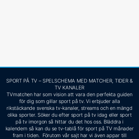
SPORT PÅ TV – SPELSCHEMA MED MATCHER, TIDER &
TV KANALER
TVmatchen har som vision att vara den perfekta guiden
för dig som gillar sport på tv. Vi erbjuder alla
rikstäckande svenska tv-kanaler, streams och en mängd
olika sporter. Söker du efter sport på tv idag eller sport
på tv imorgon så hittar du det hos oss. Bläddra i
kalendern så kan du se tv-tablå för sport på TV månader
fram i tiden. Förutom vår sajt har vi även appar till