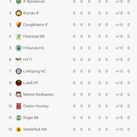
1
IF Björklöven
0
0
0
0
0
+/-0
0
2
Brynäs IF
0
0
0
0
0
+/-0
0
3
Djurgårdens IF
0
0
0
0
0
+/-0
0
4
Färjestad BK
0
0
0
0
0
+/-0
0
5
Frölunda HC
0
0
0
0
0
+/-0
0
6
HV71
0
0
0
0
0
+/-0
0
7
Linköping HC
0
0
0
0
0
+/-0
0
8
Luleå HF
0
0
0
0
0
+/-0
0
9
Malmö Redhawks
0
0
0
0
0
+/-0
0
10
Örebro Hockey
0
0
0
0
0
+/-0
0
11
Rögle BK
0
0
0
0
0
+/-0
0
12
Skellefteå AIK
0
0
0
0
0
+/-0
0