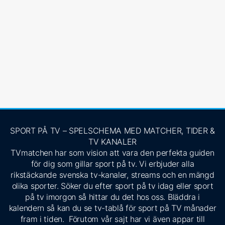
SPORT PÅ TV – SPELSCHEMA MED MATCHER, TIDER &
TV KANALER
TVmatchen har som vision att vara den perfekta guiden
för dig som gillar sport på tv. Vi erbjuder alla
rikstäckande svenska tv-kanaler, streams och en mängd
olika sporter. Söker du efter sport på tv idag eller sport
på tv imorgon så hittar du det hos oss. Bläddra i
kalendern så kan du se tv-tablå för sport på TV månader
fram i tiden. Förutom vår sajt har vi även appar till