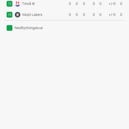
13
Timrå IK
0
0
0
0
0
+/-0
0
14
Växjö Lakers
0
0
0
0
0
+/-0
0
Nedflyttningskval