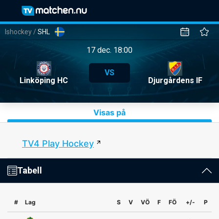
Ishockey
/
SHL
17 dec. 18:00
VS
Linköping HC
Djurgårdens IF
Visas på
TV4 Play Hockey
Tabell
#
Lag
S
V
VÖ
F
FÖ
+/-
P