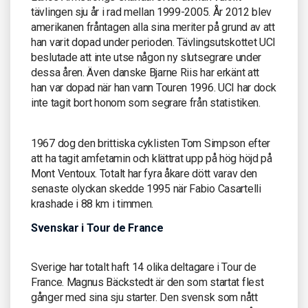
tävlingen sju år i rad mellan 1999-2005. År 2012 blev
amerikanen fråntagen alla sina meriter på grund av att
han varit dopad under perioden. Tävlingsutskottet UCI
beslutade att inte utse någon ny slutsegrare under
dessa åren. Även danske Bjarne Riis har erkänt att
han var dopad när han vann Touren 1996. UCI har dock
inte tagit bort honom som segrare från statistiken.
1967 dog den brittiska cyklisten Tom Simpson efter
att ha tagit amfetamin och klättrat upp på hög höjd på
Mont Ventoux. Totalt har fyra åkare dött varav den
senaste olyckan skedde 1995 när Fabio Casartelli
krashade i 88 km i timmen.
Svenskar i Tour de France
Sverige har totalt haft 14 olika deltagare i Tour de
France. Magnus Bäckstedt är den som startat flest
gånger med sina sju starter. Den svensk som nått