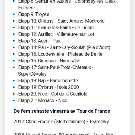
Etapp 8: Semur-en-Auxois - Colombey-les-Deux-
Églises-
Etapp 9: Troyes
Etapp 10: Orléans - Saint-Amand-Montrond
Etapp 11: Évaux-les-Bains - Le Lioran
Etapp 12: Aurillac - Villeneuve-sur-Lot
Etapp 13: Agen - Pau
Etapp 14: Pau - Saint-Lary-Soulan (Pla d'Adet)
Etapp 15: Loudenvielle - Plateau de Beille
Etapp 16: Gruissan - Nîmes/li>
Etapp 17: Saint-Paul-Trois-Châteaux -
SuperDévoluy
Etapp 18: Gap - Barcelonnette
Etapp 19: Embrun - Isola 2000
Etapp 20: Nice - Col de la Couillole
Etapp 21: Monaco - Nice
De fem senaste vinnarna av Tour de France
2017: Chris Froome (Storbritannien) - Team Sky
2018: Geraint Thomas (Storbritannien) - Team Sky