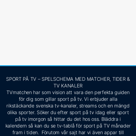
SPORT PÅ TV – SPELSCHEMA MED MATCHER, TIDER &
TV KANALER
TVmatchen har som vision att vara den perfekta guiden
för dig som gillar sport på tv. Vi erbjuder alla
rikstäckande svenska tv-kanaler, streams och en mängd
olika sporter. Söker du efter sport på tv idag eller sport
på tv imorgon så hittar du det hos oss. Bläddra i
kalendern så kan du se tv-tablå för sport på TV månader
fram i tiden. Förutom vår sajt har vi även appar till