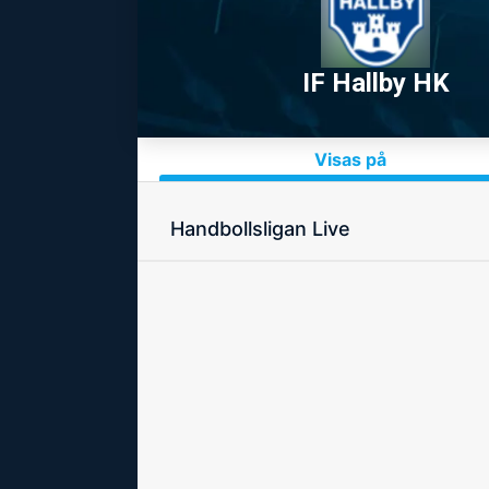
IF Hallby HK
Visas på
Handbollsligan Live