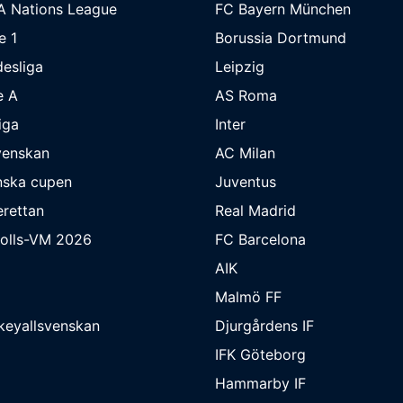
A Nations League
FC Bayern München
e 1
Borussia Dortmund
esliga
Leipzig
e A
AS Roma
iga
Inter
venskan
AC Milan
nska cupen
Juventus
rettan
Real Madrid
bolls-VM 2026
FC Barcelona
AIK
Malmö FF
keyallsvenskan
Djurgårdens IF
IFK Göteborg
Hammarby IF