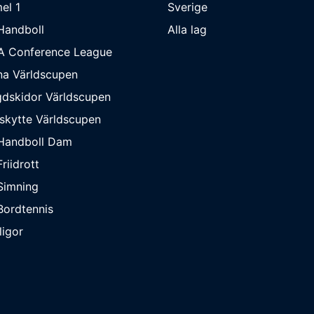
el 1
Sverige
Handboll
Alla lag
A Conference League
na Världscupen
dskidor Världscupen
skytte Världscupen
Handboll Dam
riidrott
Simning
ordtennis
ligor