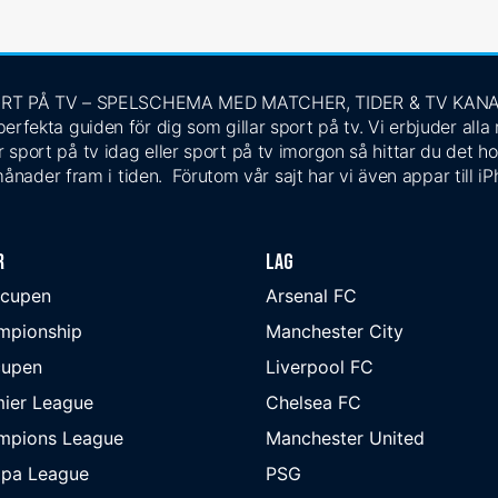
RT PÅ TV – SPELSCHEMA MED MATCHER, TIDER & TV KAN
rfekta guiden för dig som gillar sport på tv. Vi erbjuder alla
 sport på tv idag eller sport på tv imorgon så hittar du det ho
ånader fram i tiden. Förutom vår sajt har vi även appar till i
r
Lag
-cupen
Arsenal FC
mpionship
Manchester City
cupen
Liverpool FC
ier League
Chelsea FC
mpions League
Manchester United
opa League
PSG