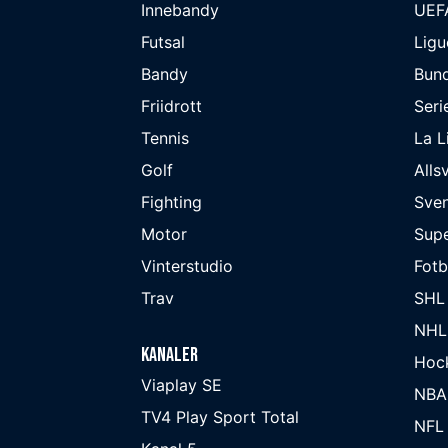
Innebandy
UEF
Futsal
Ligu
Bandy
Bund
Friidrott
Seri
Tennis
La L
Golf
Alls
Fighting
Sve
Motor
Supe
Vinterstudio
Fot
Trav
SHL
NHL
Kanaler
Hoc
Viaplay SE
NBA
TV4 Play Sport Total
NFL