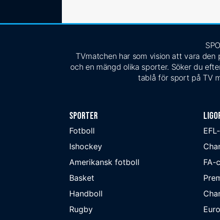
SPO
TVmatchen har som vision att vara den pe
och en mängd olika sporter. Söker du efter
tablå för sport på TV m
Sporter
Ligo
Fotboll
EFL
Ishockey
Cha
Amerikansk fotboll
FA-
Basket
Prem
Handboll
Cha
Rugby
Eur