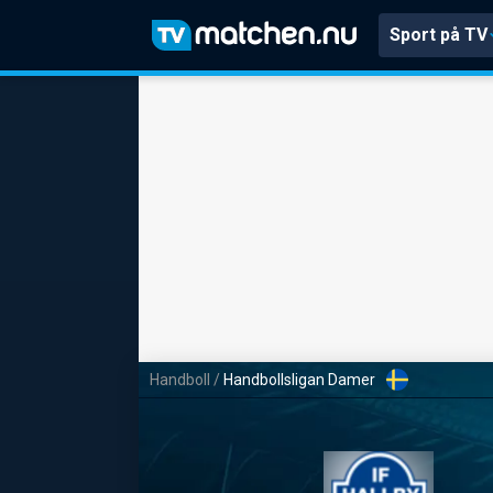
Sport på TV
Handboll
/
Handbollsligan Damer