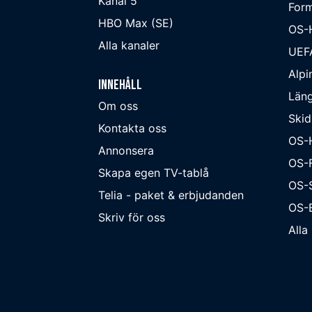
Kanal 5
Form
HBO Max (SE)
OS-
Alla kanaler
UEF
Alpi
Innehåll
Läng
Om oss
Skid
Kontakta oss
OS-
Annonsera
OS-F
Skapa egen TV-tablå
OS-
Telia - paket & erbjudanden
OS-B
Skriv för oss
Alla 