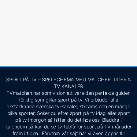
SPORT PÅ TV – SPELSCHEMA MED MATCHER, TIDER &
TV KANALER
TVmatchen har som vision att vara den perfekta guiden
för dig som gillar sport på tv. Vi erbjuder alla
rikstäckande svenska tv-kanaler, streams och en mängd
olika sporter. Söker du efter sport på tv idag eller sport
på tv imorgon så hittar du det hos oss. Bläddra i
kalendern så kan du se tv-tablå för sport på TV månader
fram i tiden. Förutom vår sajt har vi även appar till