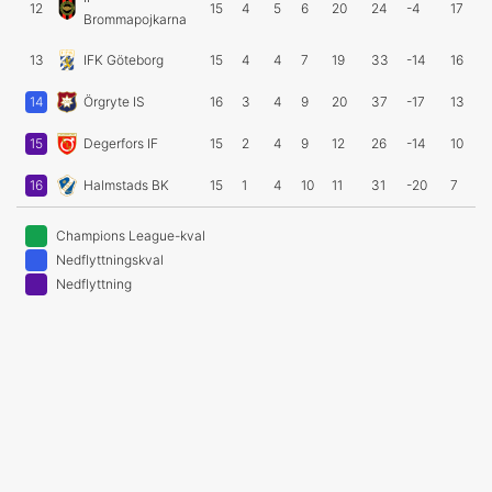
12
15
4
5
6
20
24
-4
17
Brommapojkarna
13
IFK Göteborg
15
4
4
7
19
33
-14
16
14
Örgryte IS
16
3
4
9
20
37
-17
13
15
Degerfors IF
15
2
4
9
12
26
-14
10
16
Halmstads BK
15
1
4
10
11
31
-20
7
Champions League-kval
Nedflyttningskval
Nedflyttning