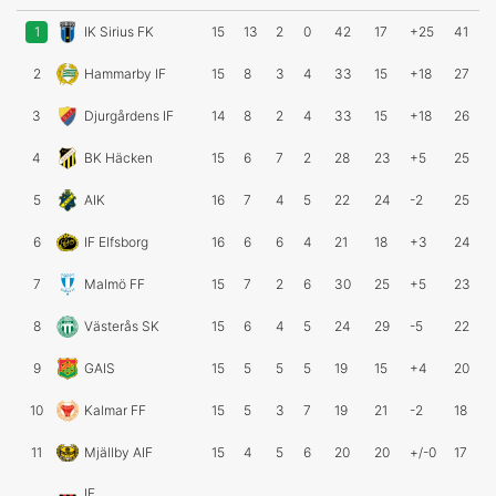
1
IK Sirius FK
15
13
2
0
42
17
+25
41
2
Hammarby IF
15
8
3
4
33
15
+18
27
3
Djurgårdens IF
14
8
2
4
33
15
+18
26
4
BK Häcken
15
6
7
2
28
23
+5
25
5
AIK
16
7
4
5
22
24
-2
25
6
IF Elfsborg
16
6
6
4
21
18
+3
24
7
Malmö FF
15
7
2
6
30
25
+5
23
8
Västerås SK
15
6
4
5
24
29
-5
22
9
GAIS
15
5
5
5
19
15
+4
20
10
Kalmar FF
15
5
3
7
19
21
-2
18
11
Mjällby AIF
15
4
5
6
20
20
+/-0
17
IF