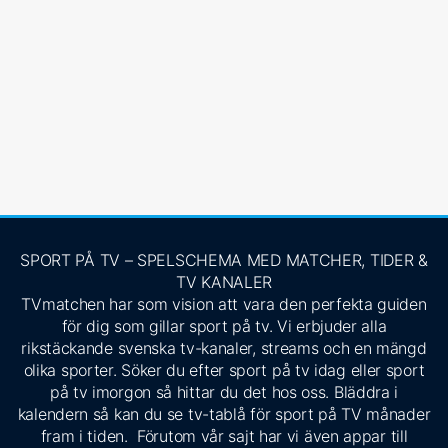
SPORT PÅ TV – SPELSCHEMA MED MATCHER, TIDER &
TV KANALER
TVmatchen har som vision att vara den perfekta guiden
för dig som gillar sport på tv. Vi erbjuder alla
rikstäckande svenska tv-kanaler, streams och en mängd
olika sporter. Söker du efter sport på tv idag eller sport
på tv imorgon så hittar du det hos oss. Bläddra i
kalendern så kan du se tv-tablå för sport på TV månader
fram i tiden. Förutom vår sajt har vi även appar till