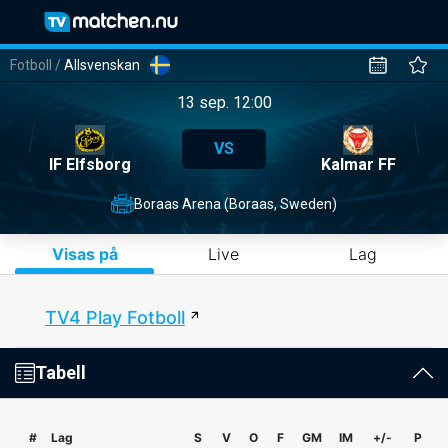
Fotboll
/
Allsvenskan
13 sep. 12:00
VS
IF Elfsborg
Kalmar FF
Boraas Arena (Boraas, Sweden)
Visas på
Live
Lag
TV4 Play Fotboll
Tabell
#
Lag
S
V
O
F
GM
IM
+/-
P