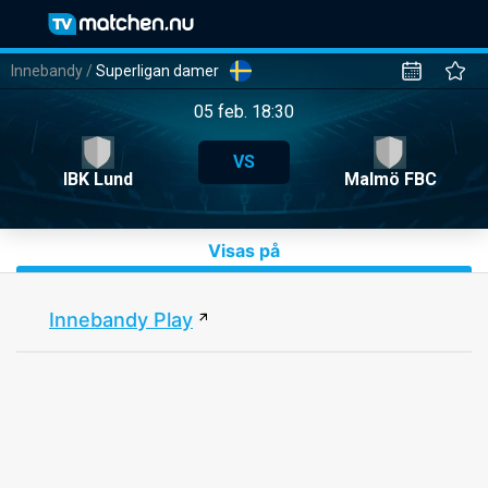
Innebandy
/
Superligan damer
05 feb. 18:30
VS
IBK Lund
Malmö FBC
Visas på
Innebandy Play