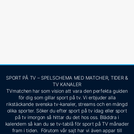
SPORT PÅ TV – SPELSCHEMA MED MATCHER, TIDER &
TV KANALER
TVmatchen har som vision att vara den perfekta guiden
för dig som gillar sport på tv. Vi erbjuder alla
rikstäckande svenska tv-kanaler, streams och en mängd
olika sporter. Söker du efter sport på tv idag eller sport
på tv imorgon så hittar du det hos oss. Bläddra i
kalendern så kan du se tv-tablå för sport på TV månader
fram i tiden. Förutom vår sajt har vi även appar till