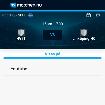
Ishockey
/
SDHL
15 jan. 17:00
VS
HV71
Linköping HC
Visas på
Youtube