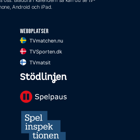
s oss. Bläddra i kalendern så kan du se tv-
Phone, Android och iPad.
Webbplatser
TVmatchen.nu
TVSporten.dk
TVmatsit