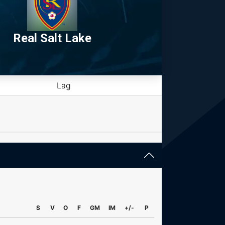
Real Salt Lake
Lag
S
V
O
F
GM
IM
+/-
P