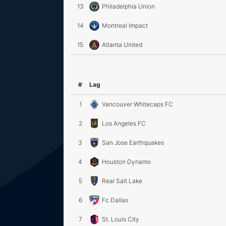
13
Philadelphia Union
14
Montreal Impact
15
Atlanta United
#
Lag
1
Vancouver Whitecaps FC
2
Los Angeles FC
3
San Jose Earthquakes
4
Houston Dynamo
5
Real Salt Lake
6
Fc Dallas
7
St. Louis City