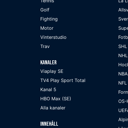
Tennis
La L
Golf
Alls
Fighting
Sve
Motor
Supe
Vinterstudio
Fot
Trav
SHL
NHL
Kanaler
Hoc
Viaplay SE
NBA
TV4 Play Sport Total
NFL
Kanal 5
Form
HBO Max (SE)
OS-
Alla kanaler
UEF
Alpi
Innehåll