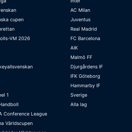
iga
Inter
venskan
AC Milan
nska cupen
Juventus
rettan
Real Madrid
bolls-VM 2026
FC Barcelona
AIK
Malmö FF
keyallsvenskan
Djurgårdens IF
IFK Göteborg
Hammarby IF
el 1
Sverige
Handboll
Alla lag
A Conference League
na Världscupen