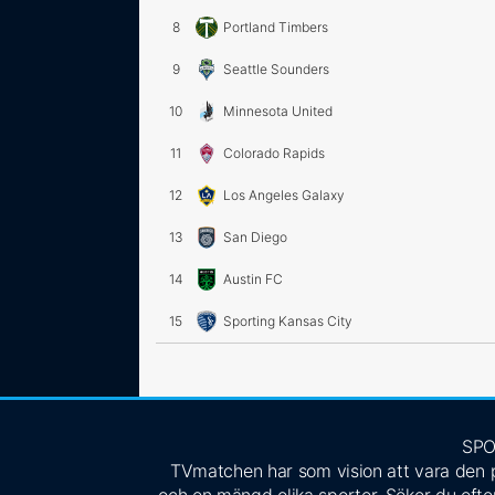
8
Portland Timbers
9
Seattle Sounders
10
Minnesota United
11
Colorado Rapids
12
Los Angeles Galaxy
13
San Diego
14
Austin FC
15
Sporting Kansas City
SPO
TVmatchen har som vision att vara den pe