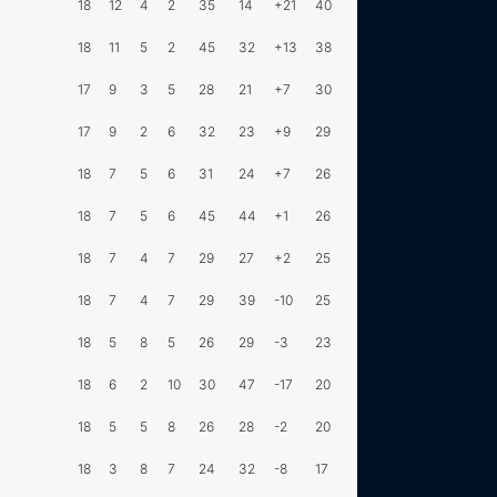
18
12
4
2
35
14
+21
40
18
11
5
2
45
32
+13
38
17
9
3
5
28
21
+7
30
17
9
2
6
32
23
+9
29
18
7
5
6
31
24
+7
26
18
7
5
6
45
44
+1
26
18
7
4
7
29
27
+2
25
18
7
4
7
29
39
-10
25
18
5
8
5
26
29
-3
23
18
6
2
10
30
47
-17
20
18
5
5
8
26
28
-2
20
18
3
8
7
24
32
-8
17