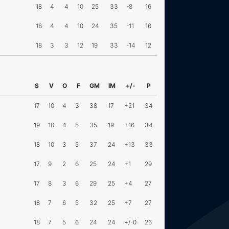
18
4
4
10
25
33
-8
16
18
4
4
10
24
35
-11
16
18
3
3
12
19
33
-14
12
S
V
O
F
GM
IM
+/-
P
17
10
4
3
38
17
+21
34
19
10
4
5
35
19
+16
34
18
10
3
5
37
24
+13
33
17
9
2
6
25
24
+1
29
17
8
3
6
29
25
+4
27
18
7
6
5
32
25
+7
27
18
7
5
6
24
24
+/-0
26