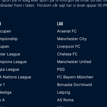
 sport på tv idag eller sport på tv imorgon så hittar du det ho
ånader fram i tiden. Förutom vår sajt har vi även appar till i
r
Lag
-cupen
Arsenal FC
mpionship
Manchester City
cupen
Liverpool FC
ier League
Chelsea FC
mpions League
Manchester United
opa League
PSG
A Nations League
FC Bayern München
e 1
Borussia Dortmund
esliga
Leipzig
e A
AS Roma