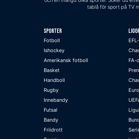
och en mängd olika sporter. Söker du efter
tablå för sport på TV m
Sporter
Ligo
Fotboll
EFL
Ishockey
Cha
Amerikansk fotboll
FA-
Basket
Prem
Handboll
Cha
Rugby
Eur
Innebandy
UEF
Futsal
Ligu
Bandy
Bund
Friidrott
Seri