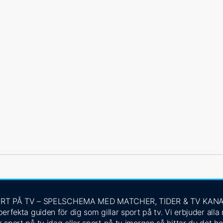
RT PÅ TV – SPELSCHEMA MED MATCHER, TIDER & TV KAN
rfekta guiden för dig som gillar sport på tv. Vi erbjuder alla