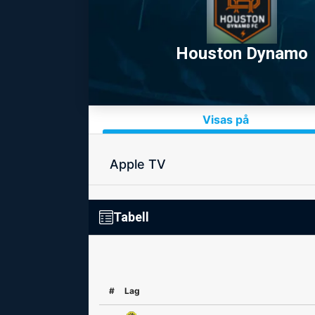
Houston Dynamo
Visas på
Apple TV
Tabell
#
Lag