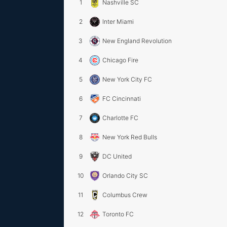
1
Nashville SC
2
Inter Miami
3
New England Revolution
4
Chicago Fire
5
New York City FC
6
FC Cincinnati
7
Charlotte FC
8
New York Red Bulls
9
DC United
10
Orlando City SC
11
Columbus Crew
12
Toronto FC