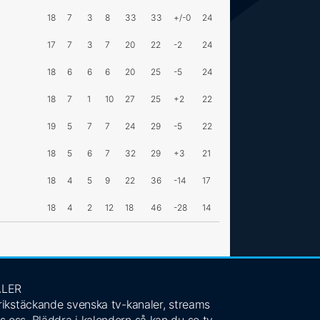
18
7
3
8
33
33
+/-0
24
17
7
3
7
20
22
-2
24
18
6
6
6
20
25
-5
24
18
7
1
10
27
25
+2
22
19
5
7
7
24
29
-5
22
18
5
6
7
32
29
+3
21
18
4
5
9
22
36
-14
17
18
4
2
12
18
46
-28
14
ALER
 rikstäckande svenska tv-kanaler, streams