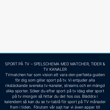
SPORT PÅ TV – SPELSCHEMA MED MATCHER, TIDER &
TV KANALER
TVmatchen har som vision att vara den perfekta guiden
för dig som gillar sport på tv. Vi erbjuder alla
rikstäckande svenska tv-kanaler, streams och en mängd
olika sporter. Söker du efter sport på tv idag eller sport
på tv imorgon så hittar du det hos oss. Bläddra i
kalendern så kan du se tv-tablå för sport på TV månader
fram i tiden. Förutom vår sajt har vi även appar till