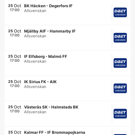
Oct
25
BK Häcken
-
Degerfors IF
17:00
Allsvenskan
Oct
25
Mjällby AIF
-
Hammarby IF
17:00
Allsvenskan
Oct
25
IF Elfsborg
-
Malmö FF
17:00
Allsvenskan
Oct
25
IK Sirius FK
-
AIK
17:00
Allsvenskan
Oct
25
Västerås SK
-
Halmstads BK
17:00
Allsvenskan
Oct
25
Kalmar FF
-
IF Brommapojkarna