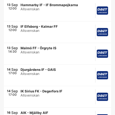
Sep
13
Hammarby IF
-
IF Brommapojkarna
12:00
Allsvenskan
Sep
13
IF Elfsborg
-
Kalmar FF
12:00
Allsvenskan
Sep
13
Malmö FF
-
Örgryte IS
14:30
Allsvenskan
Sep
14
Djurgårdens IF
-
GAIS
17:00
Allsvenskan
Sep
14
IK Sirius FK
-
Degerfors IF
17:00
Allsvenskan
Sep
16
AIK
-
Mjällby AIF