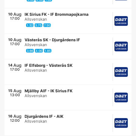
Aug
10
IK Sirius FK
-
IF Brommapojkarna
17:00
Allsvenskan
1.32
5.75
7.50
Aug
10
Västerås SK
-
Djurgårdens IF
17:00
Allsvenskan
3.66
4.00
1.85
Aug
14
IF Elfsborg
-
Västerås SK
17:00
Allsvenskan
Aug
15
Mjällby AIF
-
IK Sirius FK
13:00
Allsvenskan
Aug
16
Djurgårdens IF
-
AIK
12:00
Allsvenskan