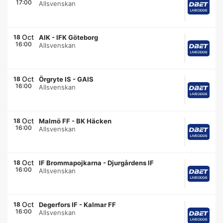
17:00
Allsvenskan
Oct
18
AIK
-
IFK Göteborg
16:00
Allsvenskan
Oct
18
Örgryte IS
-
GAIS
16:00
Allsvenskan
Oct
18
Malmö FF
-
BK Häcken
16:00
Allsvenskan
Oct
18
IF Brommapojkarna
-
Djurgårdens IF
16:00
Allsvenskan
Oct
18
Degerfors IF
-
Kalmar FF
16:00
Allsvenskan