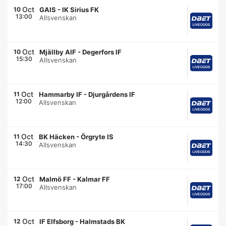
Oct
10
GAIS
-
IK Sirius FK
13:00
Allsvenskan
Oct
10
Mjällby AIF
-
Degerfors IF
15:30
Allsvenskan
Oct
11
Hammarby IF
-
Djurgårdens IF
12:00
Allsvenskan
Oct
11
BK Häcken
-
Örgryte IS
14:30
Allsvenskan
Oct
12
Malmö FF
-
Kalmar FF
17:00
Allsvenskan
Oct
12
IF Elfsborg
-
Halmstads BK