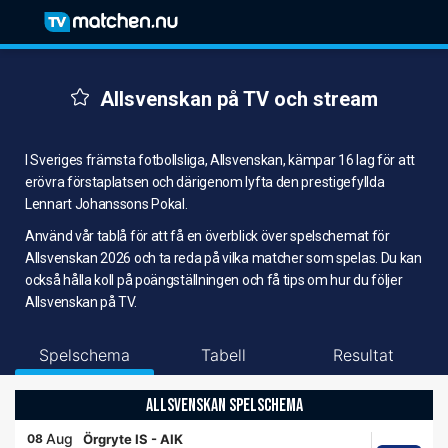
Allsvenskan på TV och stream
I Sveriges främsta fotbollsliga, Allsvenskan, kämpar 16 lag för att
erövra förstaplatsen och därigenom lyfta den prestigefyllda
Lennart Johanssons Pokal.
Använd vår tablå för att få en överblick över spelschemat för
Allsvenskan 2026 och ta reda på vilka matcher som spelas. Du kan
också hålla koll på poängställningen och få tips om hur du följer
Allsvenskan på TV.
Spelschema
Tabell
Resultat
ALLSVENSKAN SPELSCHEMA
Aug
08
Örgryte IS
-
AIK