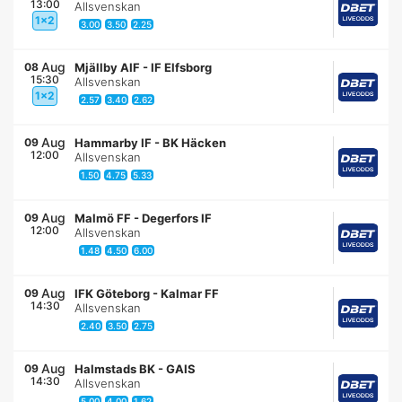
13:00
Allsvenskan
1x2
3.00
3.50
2.25
Aug
08
Mjällby AIF
-
IF Elfsborg
15:30
Allsvenskan
1x2
2.57
3.40
2.62
Aug
09
Hammarby IF
-
BK Häcken
12:00
Allsvenskan
1.50
4.75
5.33
Aug
09
Malmö FF
-
Degerfors IF
12:00
Allsvenskan
1.48
4.50
6.00
Aug
09
IFK Göteborg
-
Kalmar FF
14:30
Allsvenskan
2.40
3.50
2.75
Aug
09
Halmstads BK
-
GAIS
14:30
Allsvenskan
5.00
4.00
1.62