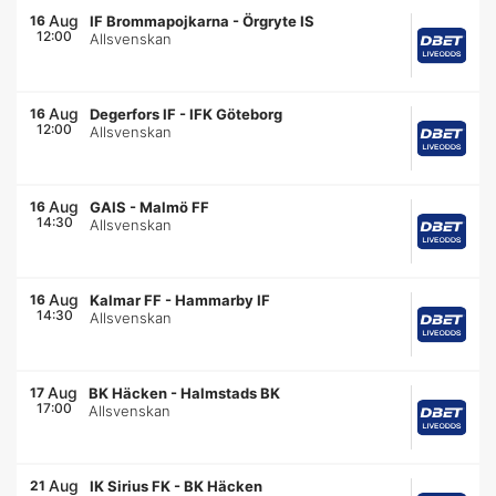
Aug
16
IF Brommapojkarna
-
Örgryte IS
12:00
Allsvenskan
Aug
16
Degerfors IF
-
IFK Göteborg
12:00
Allsvenskan
Aug
16
GAIS
-
Malmö FF
14:30
Allsvenskan
Aug
16
Kalmar FF
-
Hammarby IF
14:30
Allsvenskan
Aug
17
BK Häcken
-
Halmstads BK
17:00
Allsvenskan
Aug
21
IK Sirius FK
-
BK Häcken