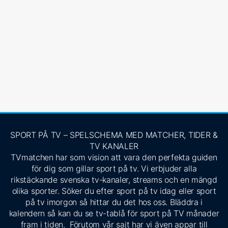
SPORT PÅ TV – SPELSCHEMA MED MATCHER, TIDER &
TV KANALER
TVmatchen har som vision att vara den perfekta guiden
för dig som gillar sport på tv. Vi erbjuder alla
rikstäckande svenska tv-kanaler, streams och en mängd
olika sporter. Söker du efter sport på tv idag eller sport
på tv imorgon så hittar du det hos oss. Bläddra i
kalendern så kan du se tv-tablå för sport på TV månader
fram i tiden. Förutom vår sajt har vi även appar till