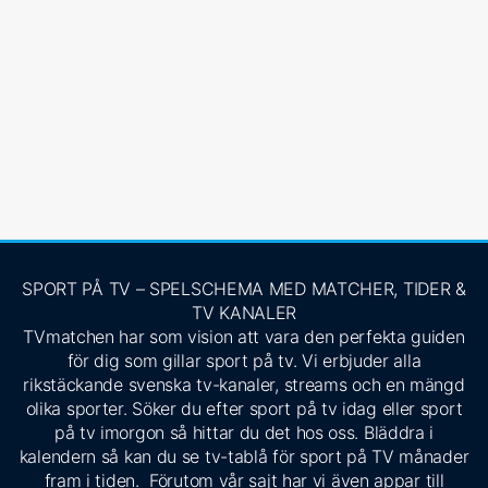
SPORT PÅ TV – SPELSCHEMA MED MATCHER, TIDER &
TV KANALER
TVmatchen har som vision att vara den perfekta guiden
för dig som gillar sport på tv. Vi erbjuder alla
rikstäckande svenska tv-kanaler, streams och en mängd
olika sporter. Söker du efter sport på tv idag eller sport
på tv imorgon så hittar du det hos oss. Bläddra i
kalendern så kan du se tv-tablå för sport på TV månader
fram i tiden. Förutom vår sajt har vi även appar till