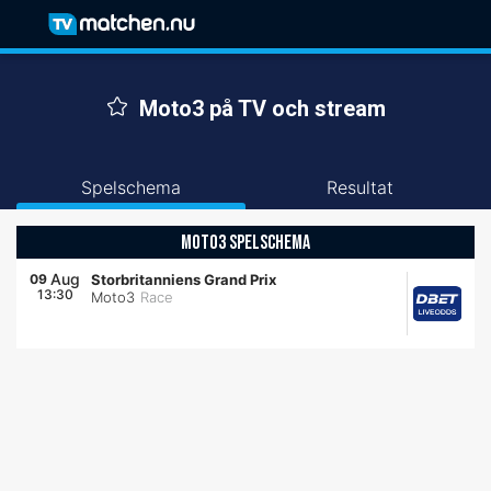
Moto3 på TV och stream
Spelschema
Resultat
MOTO3 SPELSCHEMA
Aug
09
Storbritanniens Grand Prix
13:30
Moto3
Race