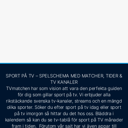
SPORT PÅ TV – SPELSCHEMA MED MATCHER, TIDER &
TV KANALER
TVmatchen har som vision att vara den perfekta guiden
för dig som gillar sport på tv. Vi erbjuder alla
rikstäckande svenska tv-kanaler, streams och en mängd
olika sporter. Söker du efter sport på tv idag eller sport
på tv imorgon så hittar du det hos oss. Bläddra i
kalendern så kan du se tv-tablå för sport på TV månader
fram i tiden. Förutom vår sajt har vi även appar till