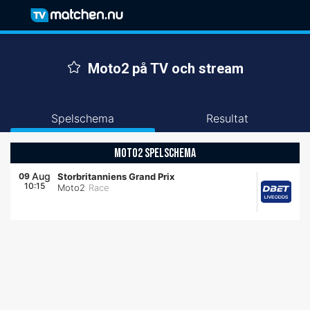
Moto2 på TV och stream
Spelschema
Resultat
MOTO2 SPELSCHEMA
Aug
09
Storbritanniens Grand Prix
10:15
Moto2
Race