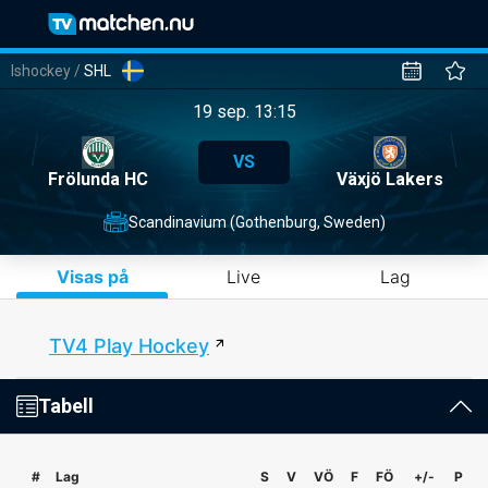
Ishockey
/
SHL
19 sep. 13:15
VS
Frölunda HC
Växjö Lakers
Scandinavium (Gothenburg, Sweden)
Visas på
Live
Lag
TV4 Play Hockey
Tabell
#
Lag
S
V
VÖ
F
FÖ
+/-
P