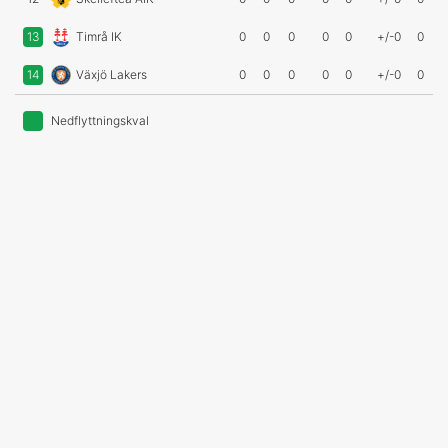
13
Timrå IK
0
0
0
0
0
+/-0
0
14
Växjö Lakers
0
0
0
0
0
+/-0
0
Nedflyttningskval