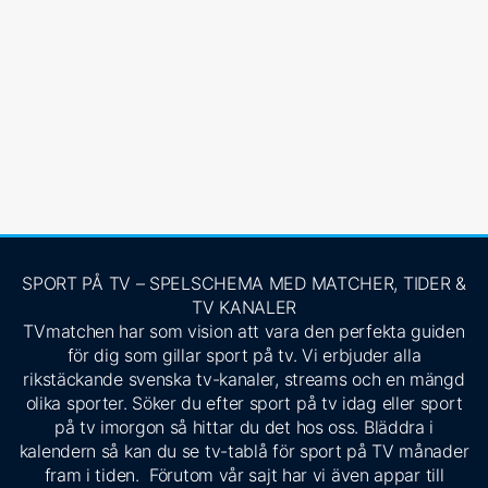
SPORT PÅ TV – SPELSCHEMA MED MATCHER, TIDER &
TV KANALER
TVmatchen har som vision att vara den perfekta guiden
för dig som gillar sport på tv. Vi erbjuder alla
rikstäckande svenska tv-kanaler, streams och en mängd
olika sporter. Söker du efter sport på tv idag eller sport
på tv imorgon så hittar du det hos oss. Bläddra i
kalendern så kan du se tv-tablå för sport på TV månader
fram i tiden. Förutom vår sajt har vi även appar till