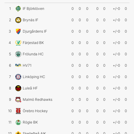
1
IF Björklöven
0
0
0
0
0
+/-0
0
2
Brynäs IF
0
0
0
0
0
+/-0
0
3
Djurgårdens IF
0
0
0
0
0
+/-0
0
4
Färjestad BK
0
0
0
0
0
+/-0
0
5
Frölunda HC
0
0
0
0
0
+/-0
0
6
HV71
0
0
0
0
0
+/-0
0
7
Linköping HC
0
0
0
0
0
+/-0
0
8
Luleå HF
0
0
0
0
0
+/-0
0
9
Malmö Redhawks
0
0
0
0
0
+/-0
0
10
Örebro Hockey
0
0
0
0
0
+/-0
0
11
Rögle BK
0
0
0
0
0
+/-0
0
12
Skellefteå AIK
0
0
0
0
0
+/-0
0