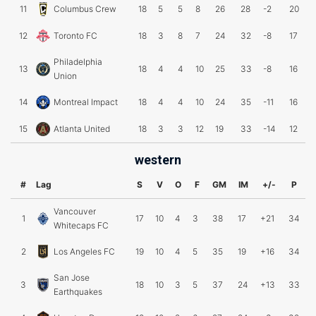
11
Columbus Crew
18
5
5
8
26
28
-2
20
12
Toronto FC
18
3
8
7
24
32
-8
17
Philadelphia
13
18
4
4
10
25
33
-8
16
Union
14
Montreal Impact
18
4
4
10
24
35
-11
16
15
Atlanta United
18
3
3
12
19
33
-14
12
western
#
Lag
S
V
O
F
GM
IM
+/-
P
Vancouver
1
17
10
4
3
38
17
+21
34
Whitecaps FC
2
Los Angeles FC
19
10
4
5
35
19
+16
34
San Jose
3
18
10
3
5
37
24
+13
33
Earthquakes