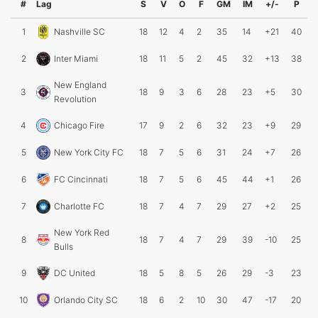
#
Lag
S
V
O
F
GM
IM
+/-
P
1
Nashville SC
18
12
4
2
35
14
+21
40
2
Inter Miami
18
11
5
2
45
32
+13
38
New England
3
18
9
3
6
28
23
+5
30
Revolution
4
Chicago Fire
17
9
2
6
32
23
+9
29
5
New York City FC
18
7
5
6
31
24
+7
26
6
FC Cincinnati
18
7
5
6
45
44
+1
26
7
Charlotte FC
18
7
4
7
29
27
+2
25
New York Red
8
18
7
4
7
29
39
-10
25
Bulls
9
DC United
18
5
8
5
26
29
-3
23
10
Orlando City SC
18
6
2
10
30
47
-17
20