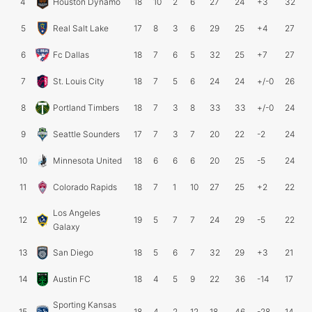
4
Houston Dynamo
18
10
2
6
27
24
+3
32
5
Real Salt Lake
17
8
3
6
29
25
+4
27
6
Fc Dallas
18
7
6
5
32
25
+7
27
7
St. Louis City
18
7
5
6
24
24
+/-0
26
8
Portland Timbers
18
7
3
8
33
33
+/-0
24
9
Seattle Sounders
17
7
3
7
20
22
-2
24
10
Minnesota United
18
6
6
6
20
25
-5
24
11
Colorado Rapids
18
7
1
10
27
25
+2
22
Los Angeles
12
19
5
7
7
24
29
-5
22
Galaxy
13
San Diego
18
5
6
7
32
29
+3
21
14
Austin FC
18
4
5
9
22
36
-14
17
Sporting Kansas
15
18
4
2
12
18
46
-28
14