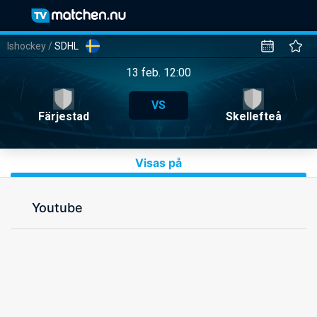
Ishockey
/
SDHL
13 feb. 12:00
VS
Färjestad
Skellefteå
Visas på
Youtube