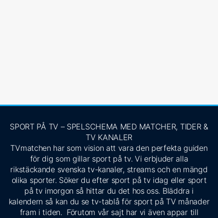
SPORT PÅ TV – SPELSCHEMA MED MATCHER, TIDER &
TV KANALER
TVmatchen har som vision att vara den perfekta guiden
för dig som gillar sport på tv. Vi erbjuder alla
rikstäckande svenska tv-kanaler, streams och en mängd
olika sporter. Söker du efter sport på tv idag eller sport
på tv imorgon så hittar du det hos oss. Bläddra i
kalendern så kan du se tv-tablå för sport på TV månader
fram i tiden. Förutom vår sajt har vi även appar till